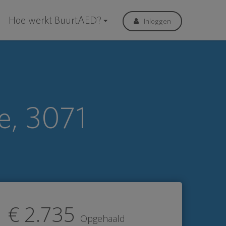
Hoe werkt BuurtAED?
Inloggen
e, 3071
€ 2.735
Opgehaald