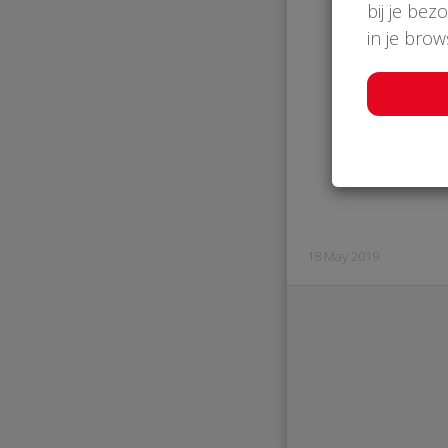
bij je bez
in je bro
Dennis
18 May 2019