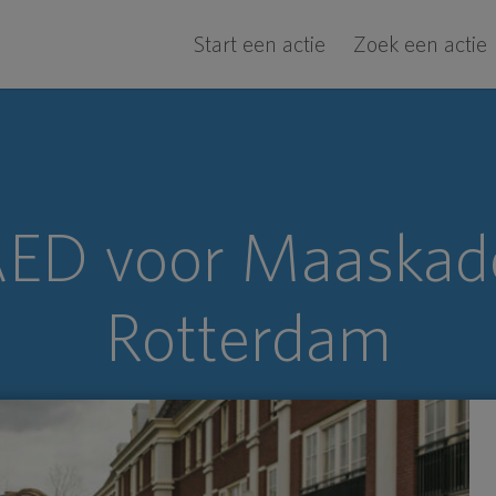
Start een actie
Zoek een actie
ED voor Maaskad
Rotterdam