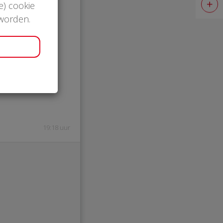
e) cookie
 worden.
5
ermd
19:18 uur