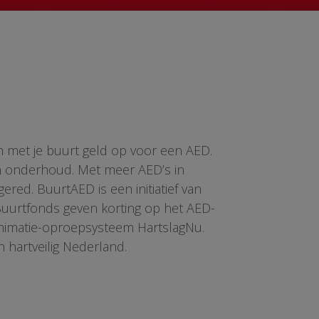
n met je buurt geld op voor een AED.
en onderhoud. Met meer AED’s in
red. BuurtAED is een initiatief van
 Buurtfonds geven korting op het AED-
animatie-oproepsysteem HartslagNu.
n hartveilig Nederland.