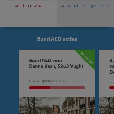
buurten in actie
buren hebben al gedoneerd
BuurtAED acties
GEFINANCIERD
BuurtAED voor
B
Dennenlaan, 5263 Vught
v
D
€ 2.667
Opgehaald
(100%)
€ 3