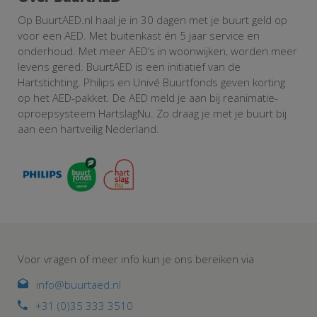
in
Jo
Op BuurtAED.nl haal je in 30 dagen met je buurt geld op
ge
voor een AED. Met buitenkast én 5 jaar service en
ac
onderhoud. Met meer AED’s in woonwijken, worden meer
ve
levens gered. BuurtAED is een initiatief van de
on
Hartstichting. Philips en Univé Buurtfonds geven korting
in
op het AED-pakket. De AED meld je aan bij reanimatie-
me
oproepsysteem HartslagNu. Zo draag je met je buurt bij
Bu
aan een hartveilig Nederland.
me
pe
eu
on
Bu
re
Ha
Da
bu
Voor vragen of meer info kun je ons bereiken via
ee
ge
info@buurtaed.nl
te
+31 (0)35 333 3510
en