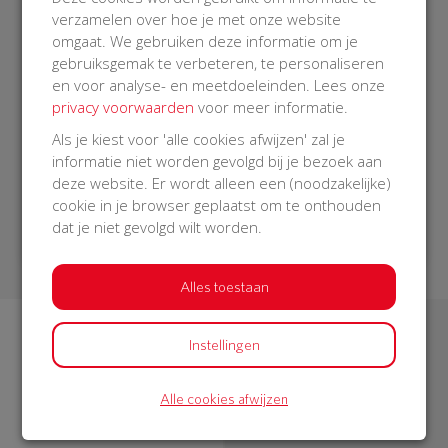
verzamelen over hoe je met onze website
Start de actie
omgaat. We gebruiken deze informatie om je
gebruiksgemak te verbeteren, te personaliseren
Deel in je buurt
en voor analyse- en meetdoeleinden. Lees onze
privacy voorwaarden
voor meer informatie.
Zamel geld in
Als je kiest voor 'alle cookies afwijzen' zal je
informatie niet worden gevolgd bij je bezoek aan
deze website. Er wordt alleen een (noodzakelijke)
cookie in je browser geplaatst om te onthouden
Start een actie
dat je niet gevolgd wilt worden.
Alles toestaan
Instellingen
Alle cookies afwijzen
8.900
146.098