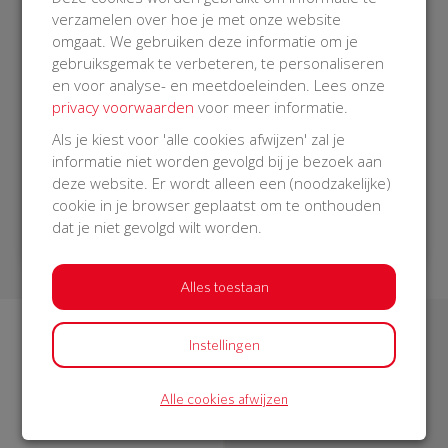
verzamelen over hoe je met onze website
Start de actie
omgaat. We gebruiken deze informatie om je
gebruiksgemak te verbeteren, te personaliseren
Deel in je buurt
en voor analyse- en meetdoeleinden. Lees onze
privacy voorwaarden
voor meer informatie.
Zamel geld in
Als je kiest voor 'alle cookies afwijzen' zal je
informatie niet worden gevolgd bij je bezoek aan
deze website. Er wordt alleen een (noodzakelijke)
cookie in je browser geplaatst om te onthouden
Start een actie
dat je niet gevolgd wilt worden.
Alles toestaan
Instellingen
Alle cookies afwijzen
8.902
146.135