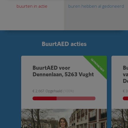
buurten in actie
buren hebben al gedoneerd
BuurtAED acties
GEFINANCIERD
BuurtAED voor
B
Dennenlaan, 5263 Vught
v
D
€ 2.667
Opgehaald
(100%)
€ 3