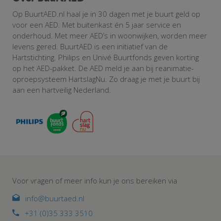
in
Jo
Op BuurtAED.nl haal je in 30 dagen met je buurt geld op
ge
voor een AED. Met buitenkast én 5 jaar service en
ac
onderhoud. Met meer AED’s in woonwijken, worden meer
ve
levens gered. BuurtAED is een initiatief van de
on
Hartstichting. Philips en Univé Buurtfonds geven korting
in
op het AED-pakket. De AED meld je aan bij reanimatie-
me
oproepsysteem HartslagNu. Zo draag je met je buurt bij
Bu
aan een hartveilig Nederland.
me
pe
eu
on
Bu
re
Ha
Da
bu
Voor vragen of meer info kun je ons bereiken via
ee
ge
info@buurtaed.nl
te
+31 (0)35 333 3510
en