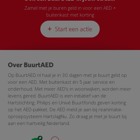
Zamel met je buren geld in voor een AED +
buitenkast met korting
Start een actie
Over BuurtAED
Op BuurtAED.nl haal je in 30 dagen met je buurt geld op
voor een AED. Met buitenkast én 5 jaar service en
onderhoud. Met meer AED’s in woonwijken, worden meer
levens gered. BuurtAED is een initiatief van de
Hartstichting. Philips en Univé Buurtfonds geven korting
op het AED-pakket. De AED meld je aan bij reanimatie-
oproepsysteem HartslagNu. Zo draag je met je buurt bij
aan een hartveilig Nederland.