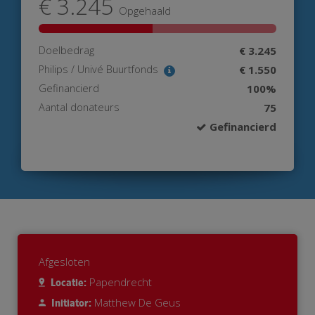
€ 3.245
Opgehaald
Doelbedrag
€ 3.245
Philips / Univé Buurtfonds
€ 1.550
Gefinancierd
100%
Aantal donateurs
75
Gefinancierd
Afgesloten
Papendrecht
Locatie:
Matthew De Geus
Initiator: