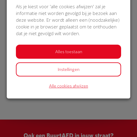
€ 20
€ 20
Als je kiest voor 'alle cookies afwijzen' zal je
informatie niet worden gevolgd bij je bezoek aan
Matthew
Sander en Roos
deze website. Er wordt alleen een (noodzakelijke)
31 Aug 2025
31 Aug 2025
cookie in je browser geplaatst om te onthouden
19:28 uur
18:09 uur
dat je niet gevolgd wilt worden.
Alles toestaan
Bekijk alle donateurs
Instellingen
Alle cookies afwijzen
Ook een BuurtAED in jouw straat?