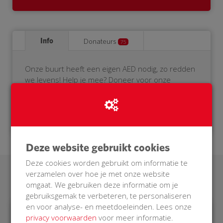
Info
Donateurs
75
Onze buurt heeft een eigen AED nodig, zo redden
we levens! Help je mee? Doneer voor onze
BuurtAED.
Deze website gebruikt cookies
Deze cookies worden gebruikt om informatie te
verzamelen over hoe je met onze website
Laatste donaties
omgaat. We gebruiken deze informatie om je
gebruiksgemak te verbeteren, te personaliseren
en voor analyse- en meetdoeleinden. Lees onze
privacy voorwaarden
voor meer informatie.