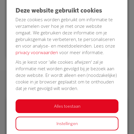
AED bediend kunnen worden door een
burgerhulpverlener die opgeroepen wordt. Een
Deze website gebruikt cookies
burgerhulpverlener is getraind om in zo’n situatie
Deze cookies worden gebruikt om informatie te
hulp te verlenen.
verzamelen over hoe je met onze website
Doe je mee met onze BuurtAED?
omgaat. We gebruiken deze informatie om je
gebruiksgemak te verbeteren, te personaliseren
en voor analyse- en meetdoeleinden. Lees onze
privacy voorwaarden
voor meer informatie.
Als je kiest voor 'alle cookies afwijzen' zal je
informatie niet worden gevolgd bij je bezoek aan
deze website. Er wordt alleen een (noodzakelijke)
cookie in je browser geplaatst om te onthouden
Laatste donaties
dat je niet gevolgd wilt worden.
Alles toestaan
€ 4
€ 15
Instellingen
Afgeschermd
Nanette