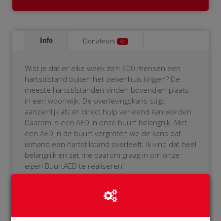
Info
Donateurs
60
Wist je dat er elke week zo’n 300 mensen een
hartstilstand buiten het ziekenhuis krijgen? De
meeste hartstilstanden vinden bovendien plaats
in een woonwijk. De overlevingskans stijgt
aanzienlijk als er direct hulp verleend kan worden.
Daarom is een AED in onze buurt belangrijk. Met
een AED in de buurt vergroten we de kans dat
iemand een hartstilstand overleeft. Ik vind dat heel
belangrijk en zet me daarom graag in om onze
eigen BuurtAED te realiseren!
Als je het niet zitten om zelf de AED te bedienen,
geen probleem! De AED wordt namelijk aangemeld
bij het reanimatie-oproepsysteem. Als er iemand
in onze buurt een hartstilstand krijgt, dan zal onze