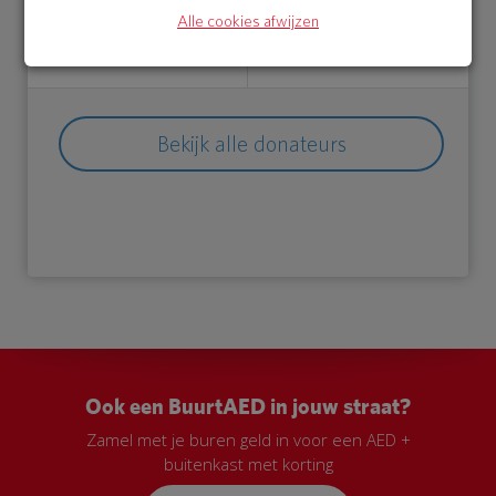
27 Aug 2018
27 Aug 2018
Alle cookies afwijzen
08:03 uur
08:02 uur
Bekijk alle donateurs
Ook een BuurtAED in jouw straat?
Zamel met je buren geld in voor een AED +
buitenkast met korting