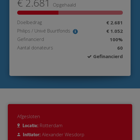
€ 2.681
Opgehaald
Doelbedrag
€ 2.681
Philips / Univé Buurtfonds
€ 1.052
Gefinancierd
100%
Aantal donateurs
60
Gefinancierd
Afgesloten
Rotterdam
Locatie:
Alexander Wesdorp
Initiator: