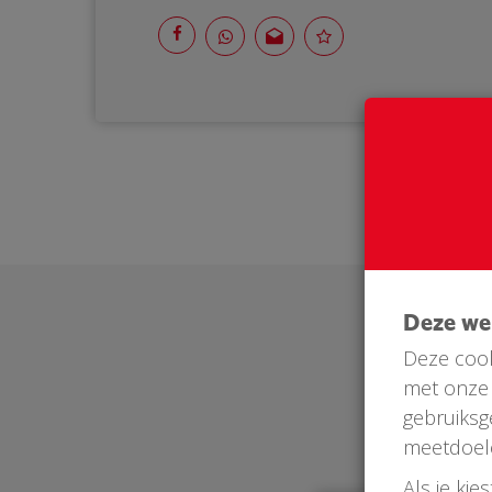
Deze w
Deze cook
met onze 
gebruiksg
meetdoel
Als je kie