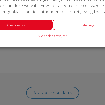
oek aan deze website. Er wordt alleen een (noodzakelijk
wser geplaatst om te onthouden dat je niet gevolgd wilt
€ 1.052
Alles toestaan
Instellingen
Alle cookies afwijzen
Philips
Bekijk alle donateurs