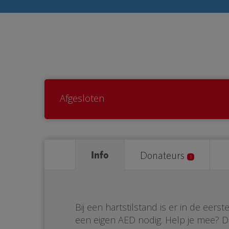
Afgesloten
Info
Donateurs
1
Bij een hartstilstand is er in de eer
een eigen AED nodig. Help je mee? 