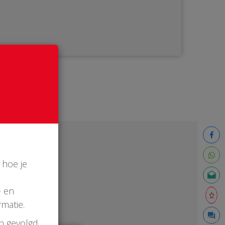
 hoe je
- en
matie.
en gevolgd