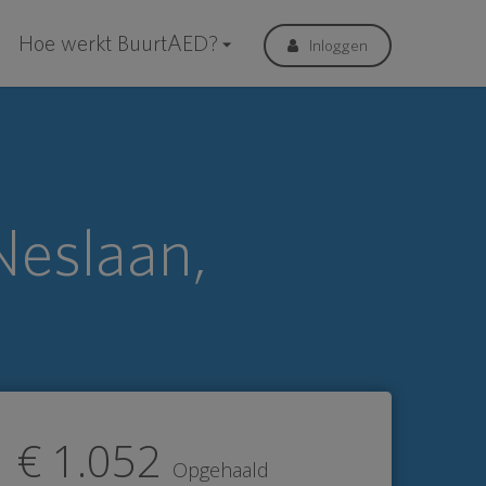
Hoe werkt BuurtAED?
Inloggen
Neslaan,
€ 1.052
Opgehaald