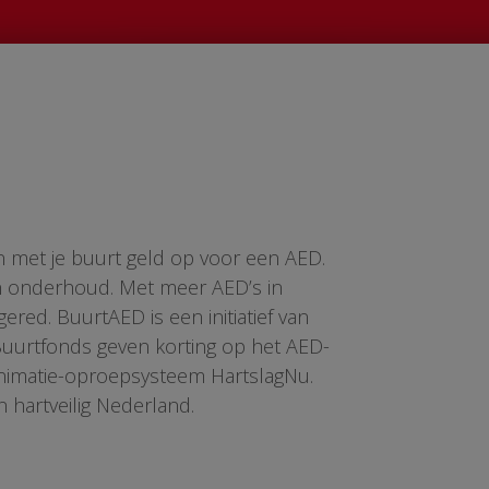
n met je buurt geld op voor een AED.
en onderhoud. Met meer AED’s in
red. BuurtAED is een initiatief van
 Buurtfonds geven korting op het AED-
animatie-oproepsysteem HartslagNu.
n hartveilig Nederland.