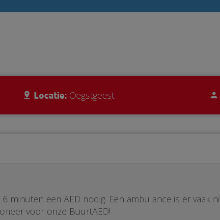
Locatie:
Oegstgeest
ste 6 minuten een AED nodig. Een ambulance is er vaak n
Doneer voor onze BuurtAED!