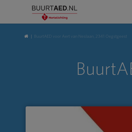
BuurtAED voor Aert van Neslaan, 2341 Oegstgeest
BuurtAE