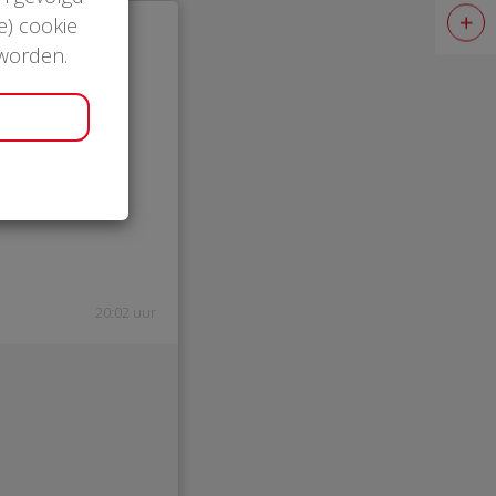
e) cookie
 worden.
20:02 uur