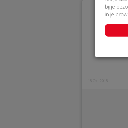
bij je bez
in je bro
18 Oct 2018