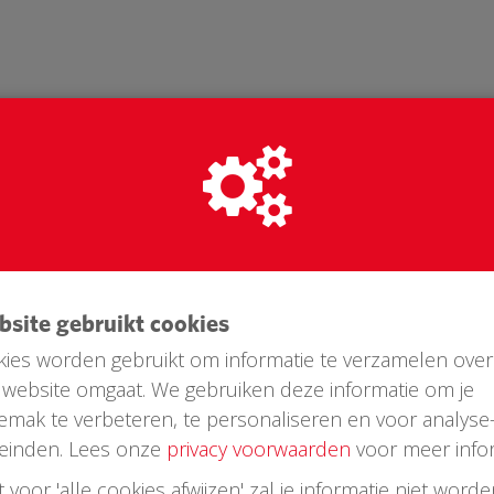
ebsite gebruikt cookies
ies worden gebruikt om informatie te verzamelen over
website omgaat. We gebruiken deze informatie om je
Laatste donaties
emak te verbeteren, te personaliseren en voor analyse
einden. Lees onze
privacy voorwaarden
voor meer infor
st voor 'alle cookies afwijzen' zal je informatie niet word