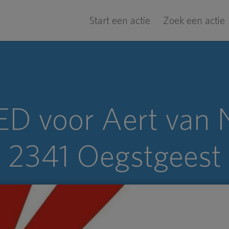
Start een actie
Zoek een actie
D voor Aert van 
2341 Oegstgeest