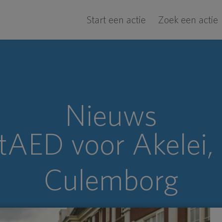
Start een actie
Zoek een actie
Nieuws
tAED voor Akelei,
Culemborg