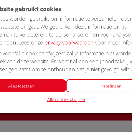
ebsite gebruikt cookies
ies worden gebruikt om informatie te verzamelen over
website omgaat. We gebruiken deze informatie om je
emak te verbeteren, te personaliseren en voor analyse
einden. Lees onze
privacy voorwaarden
voor meer infor
st voor 'alle cookies afwijzen' zal je informatie niet word
oek aan deze website. Er wordt alleen een (noodzakelijk
AED in jouw straat?
wser geplaatst om te onthouden dat je niet gevolgd wilt
or een AED + buitenkast met korting
Alles toestaan
Instellingen
Alle cookies afwijzen