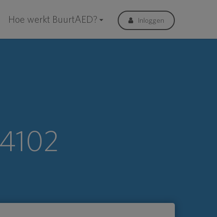
Hoe werkt BuurtAED?
Inloggen
 4102