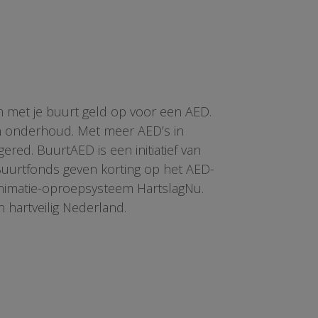
n met je buurt geld op voor een AED.
en onderhoud. Met meer AED’s in
red. BuurtAED is een initiatief van
 Buurtfonds geven korting op het AED-
animatie-oproepsysteem HartslagNu.
n hartveilig Nederland.