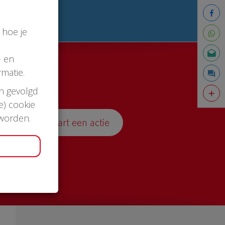
 hoe je
- en
matie.
en gevolgd
e) cookie
 worden.
Start een actie