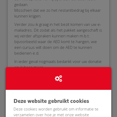
gedaan.
Misschien dat we zo het restantbedrag bij elkaar
kunnen krijgen.
Verder zou ik graag in het bezit komen van uw e-
mailadres. Dit zodat als het pakket aangeschaft is
wij verder afspraken kunnen maken m.b.t.
bijvoorbeeld waar de AED komt te hangen, wie
een cursus wilt doen om de AED te kunnen
bedienen e.d.
In ieder geval nogmaals bedankt voor uw donatie
en ik hoor graag.
Met hartelijke groet,
Louis van der Lichte.
Deze website gebruikt cookies
Deze cookies worden gebruikt om informatie te
verzamelen over hoe je met onze website