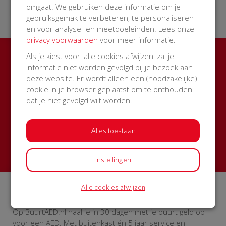
28 Nov 2018
16:37 uur
omgaat. We gebruiken deze informatie om je
gebruiksgemak te verbeteren, te personaliseren
en voor analyse- en meetdoeleinden. Lees onze
privacy voorwaarden
voor meer informatie.
Als je kiest voor 'alle cookies afwijzen' zal je
Ook een BuurtAED in jouw
informatie niet worden gevolgd bij je bezoek aan
deze website. Er wordt alleen een (noodzakelijke)
straat?
cookie in je browser geplaatst om te onthouden
dat je niet gevolgd wilt worden.
Zamel met je buren geld in voor een AED + buitenkast
met korting
Alles toestaan
Start een actie
Instellingen
Alle cookies afwijzen
Over BuurtAED
Op BuurtAED.nl haal je in 30 dagen met je buurt geld op
voor een AED. Met buitenkast én 5 jaar service en