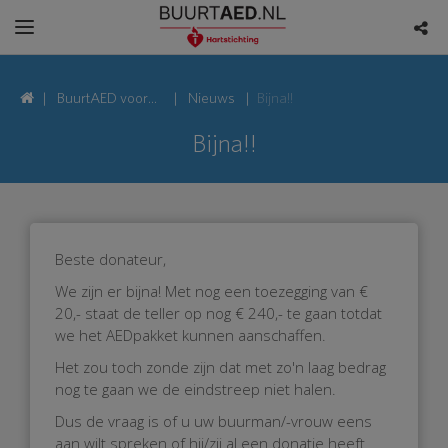
BuurtAED voor
Nieuws
Bijna!!
Alban
Bijna!!
Bergstraat, 1323
Almere
Beste donateur,
We zijn er bijna! Met nog een toezegging van €
20,- staat de teller op nog € 240,- te gaan totdat
we het AEDpakket kunnen aanschaffen.
Het zou toch zonde zijn dat met zo'n laag bedrag
nog te gaan we de eindstreep niet halen.
Dus de vraag is of u uw buurman/-vrouw eens
aan wilt spreken of hij/zij al een donatie heeft