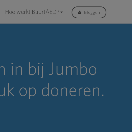
Hoe werkt BuurtAED?
Inloggen
Jumbo Leesten Rudolf Steinerlaan en druk op doneren.
n in bij Jumbo
ruk op doneren.