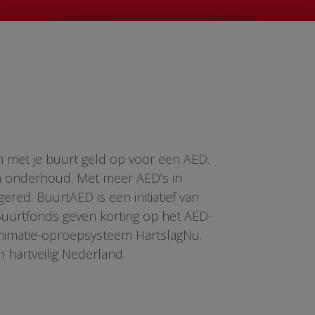
n met je buurt geld op voor een AED.
en onderhoud. Met meer AED’s in
red. BuurtAED is een initiatief van
 Buurtfonds geven korting op het AED-
animatie-oproepsysteem HartslagNu.
n hartveilig Nederland.