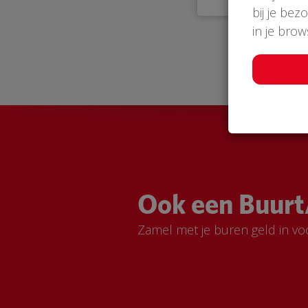
bij je bez
in je bro
Ook een Buurt
Zamel met je buren geld in vo