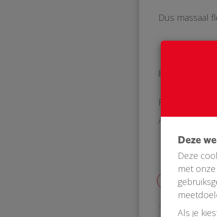
Dus massaal fl
groeten
Roel Meijerink
AED@Meijerink
Deze w
Deze cook
met onze 
gebruiksg
meetdoel
27 Oct 2018
Als je kie