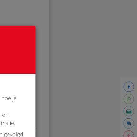
 hoe je
- en
matie.
10:21 uur
en gevolgd