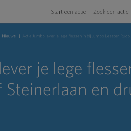
Start een actie
Zoek een actie
Nieuws
Actie Jumbo lever je lege flessen in bij 
ever je lege flesse
 Steinerlaan en d