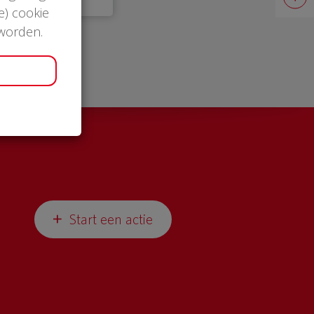
e) cookie
 worden.
Start een actie