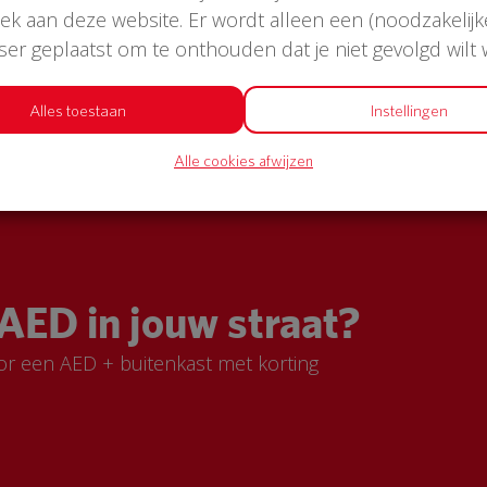
oek aan deze website. Er wordt alleen een (noodzakelijk
wser geplaatst om te onthouden dat je niet gevolgd wilt
Alles toestaan
Instellingen
Alle cookies afwijzen
AED in jouw straat?
or een AED + buitenkast met korting