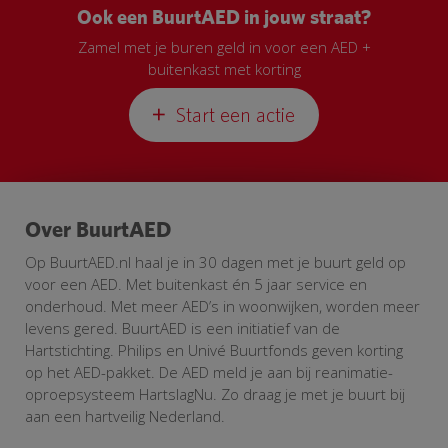
Ook een BuurtAED in jouw straat?
Zamel met je buren geld in voor een AED +
buitenkast met korting
Start een actie
Over BuurtAED
Op BuurtAED.nl haal je in 30 dagen met je buurt geld op
voor een AED. Met buitenkast én 5 jaar service en
onderhoud. Met meer AED’s in woonwijken, worden meer
levens gered. BuurtAED is een initiatief van de
Hartstichting. Philips en Univé Buurtfonds geven korting
op het AED-pakket. De AED meld je aan bij reanimatie-
oproepsysteem HartslagNu. Zo draag je met je buurt bij
aan een hartveilig Nederland.