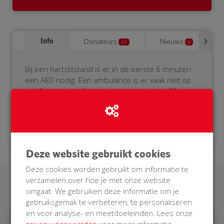
Info
Donateurs
Nieuws
67
4
Bij een hartstilstand is er in de eerste 6 minuten
een AED nodig. Een ambulance is er vaak niet op
tijd. Daarom heeft onze buurt een eigen AED
nodig. Help je mee? Doneer voor onze BuurtAED!
Deze website gebruikt cookies
Deze cookies worden gebruikt om informatie te
verzamelen over hoe je met onze website
Laatste donaties
omgaat. We gebruiken deze informatie om je
gebruiksgemak te verbeteren, te personaliseren
en voor analyse- en meetdoeleinden. Lees onze
privacy voorwaarden
voor meer informatie.