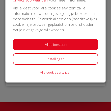
Als je kiest voor 'alle cookies afwijzen' zal je
€ 18
€ 15
informatie niet worden gevolgd bij je bezoek aan
Afgeschermd
Afgeschermd
deze website. Er wordt alleen een (noodzakelijke)
cookie in je browser geplaatst om te onthouden
19 Oct 2018
19 Oct 2018
19:58 uur
19:42 uur
dat je niet gevolgd wilt worden.
Alles toestaan
Bekijk alle donateurs
Instellingen
Alle cookies afwijzen