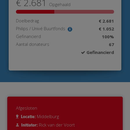
€ 2.681
Opgehaald
Doelbedrag
€ 2.681
Philips / Univé Buurtfonds
€ 1.052
Gefinancierd
100%
Aantal donateurs
67
Gefinancierd
Afgesloten
Middelburg
Locatie:
Rick van der Voort
Initiator: