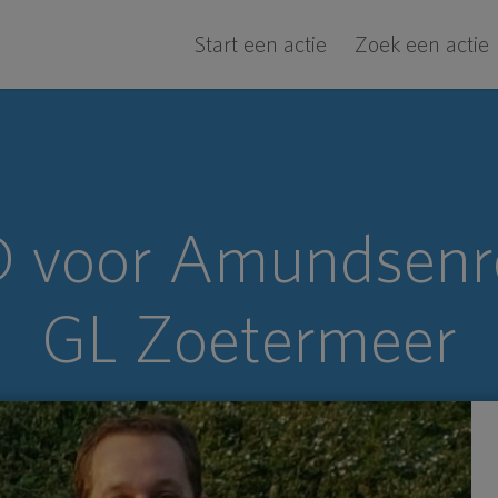
Start een actie
Zoek een actie
 voor Amundsenr
GL Zoetermeer