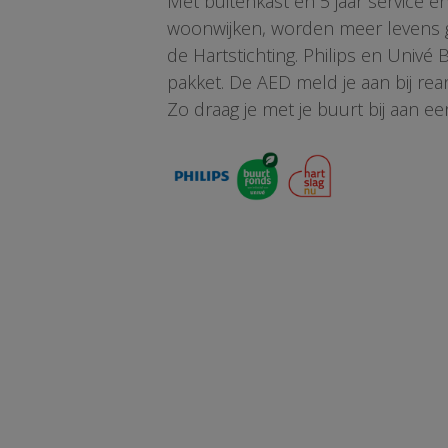
Met buitenkast én 5 jaar service 
woonwijken, worden meer levens ge
de Hartstichting. Philips en Univé
pakket. De AED meld je aan bij re
Zo draag je met je buurt bij aan ee