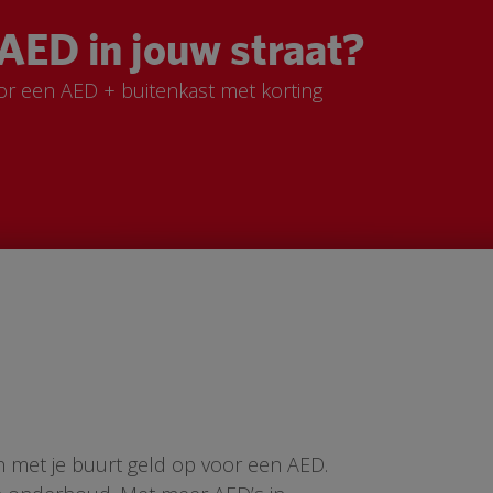
AED in jouw straat?
or een AED + buitenkast met korting
n met je buurt geld op voor een AED.