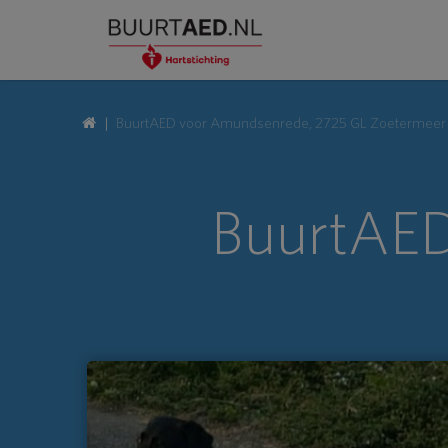
BuurtAED voor Amundsenrede, 2725 GL Zoetermeer
BuurtAED