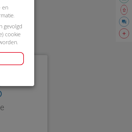
- en
matie.
en gevolgd
e) cookie
 worden.
5
le