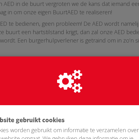
n AED in de buurt vergroten we de kans dat iemand een h
aag in om onze eigen BuurtAED te realiseren!
de AED te bedienen, geen probleem! De AED wordt namelij
e buurt een hartstilstand krijgt, dan zal onze AED b
rdt. Een burgerhulpverlener is getraind om in zo’n si
ebsite gebruikt cookies
ies worden gebruikt om informatie te verzamelen over
website omgaat. We gebruiken deze informatie om je