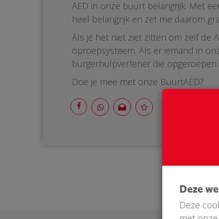
AED in onze buurt belangrijk. Met ee
heel belangrijk en zet me daarom gr
Als je het niet ziet zitten om zelf 
oproepsysteem. Als er iemand in onz
burgerhulpverlener die opgeroepen wo
Doe je mee met onze BuurtAED?
Deze w
Deze cook
met onze 