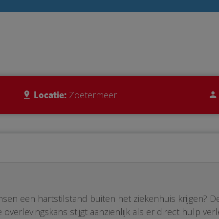
Locatie:
Zoetermeer
nsen een hartstilstand buiten het ziekenhuis krijgen? 
overlevingskans stijgt aanzienlijk als er direct hulp v