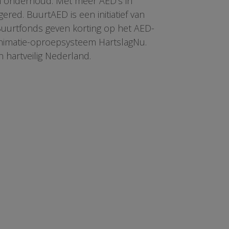
en onderhoud. Met meer AED’s in
red. BuurtAED is een initiatief van
 Buurtfonds geven korting op het AED-
animatie-oproepsysteem HartslagNu.
n hartveilig Nederland.