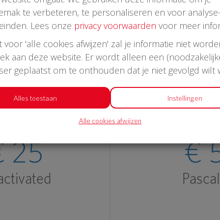
emak te verbeteren, te personaliseren en voor analyse
einden. Lees onze
privacy voorwaarden
voor meer infor
st voor 'alle cookies afwijzen' zal je informatie niet word
oek aan deze website. Er wordt alleen een (noodzakelijk
Laatste donaties
wser geplaatst om te onthouden dat je niet gevolgd wilt
Alles toestaan
Instellingen
Alle cookies afwijzen
€ 25
€ 
ctivated
Pasca