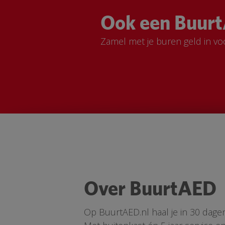
Ook een Buurt
Zamel met je buren geld in vo
Over BuurtAED
Op BuurtAED.nl haal je in 30 dage