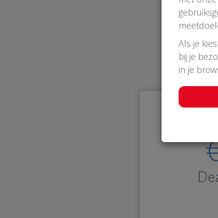
gebruiksg
meetdoel
Als je kie
bij je bez
in je bro
Dea