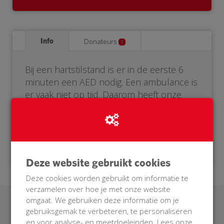
Info
Donateurs
1
Bij een hartstilstand is er in de eerste 6
minuten een AED nodig. Een ambulance is
er vaak niet op tijd. Daarom heeft onze
buurt een eigen AED nodig. Help je mee?
Doneer voor onze BuurtAED!
Deze website gebruikt cookies
Deze cookies worden gebruikt om informatie te
verzamelen over hoe je met onze website
omgaat. We gebruiken deze informatie om je
Laatste donaties
gebruiksgemak te verbeteren, te personaliseren
en voor analyse- en meetdoeleinden. Lees onze