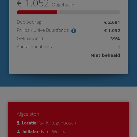
€ 1.052
Opgehaald
Doelbedrag
€ 2.681
Philips / Univé Buurtfonds
€ 1.052
Gefinancierd
39%
Aantal donateurs
1
Niet behaald
Afgesloten
's-Hertogenbosch
Locatie:
Fam. Wouda
Initiator: