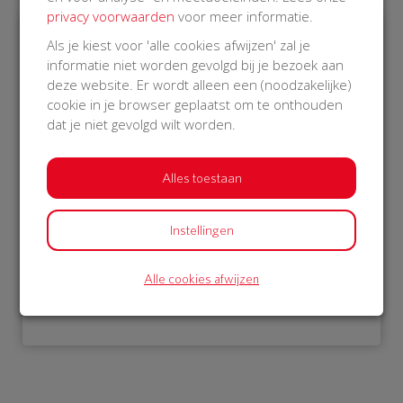
privacy voorwaarden
voor meer informatie.
Als je kiest voor 'alle cookies afwijzen' zal je
€ 1.052
informatie niet worden gevolgd bij je bezoek aan
deze website. Er wordt alleen een (noodzakelijke)
Philips
cookie in je browser geplaatst om te onthouden
17 Oct 2018
dat je niet gevolgd wilt worden.
16:22 uur
Alles toestaan
Instellingen
Bekijk alle donateurs
Alle cookies afwijzen