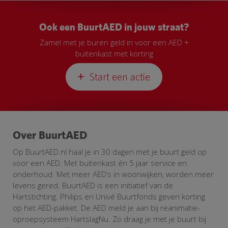
Ook een BuurtAED in jouw straat?
Zamel met je buren geld in voor een AED +
buitenkast met korting
Start een actie
Over BuurtAED
Op BuurtAED.nl haal je in 30 dagen met je buurt geld op
voor een AED. Met buitenkast én 5 jaar service en
onderhoud. Met meer AED’s in woonwijken, worden meer
levens gered. BuurtAED is een initiatief van de
Hartstichting. Philips en Univé Buurtfonds geven korting
op het AED-pakket. De AED meld je aan bij reanimatie-
oproepsysteem HartslagNu. Zo draag je met je buurt bij