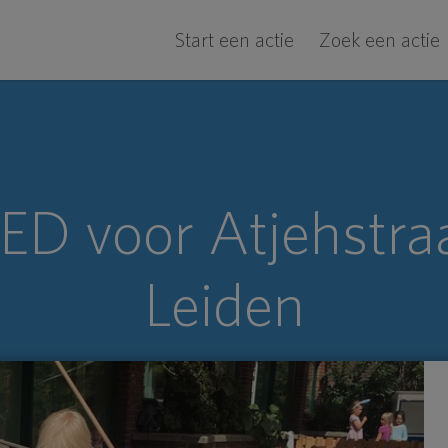
Start een actie
Zoek een actie
ED voor Atjehstraa
Leiden