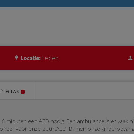
Locatie:
Leiden
Nieuws
1
ste 6 minuten een AED nodig. Een ambulance is er vaak n
 Doneer voor onze BuurtAED! Binnen onze kinderopva