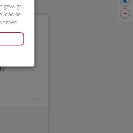
en gevolgd
e) cookie
 worden.
5
da
21:43 uur