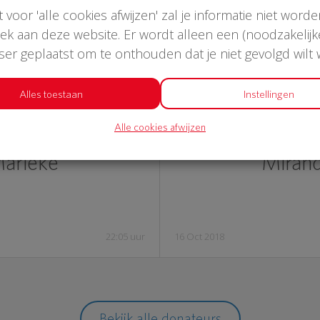
st voor 'alle cookies afwijzen' zal je informatie niet word
oek aan deze website. Er wordt alleen een (noodzakelijk
wser geplaatst om te onthouden dat je niet gevolgd wilt
Alles toestaan
Instellingen
€ 19
€ 2
Alle cookies afwijzen
arieke
Miran
22:05 uur
16 Oct 2018
Bekijk alle donateurs