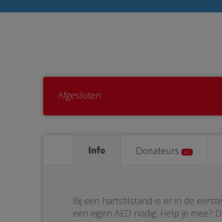
Afgesloten
Info
Donateurs
40
Bij een hartstilstand is er in de eer
een eigen AED nodig. Help je mee?