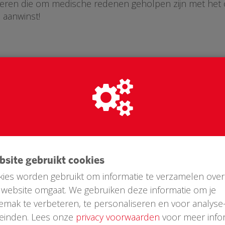
nderen die om medische redenen geholpen zijn met he
 aanwinst!
ebsite gebruikt cookies
ies worden gebruikt om informatie te verzamelen over
website omgaat. We gebruiken deze informatie om je
emak te verbeteren, te personaliseren en voor analyse
Laatste donaties
einden. Lees onze
privacy voorwaarden
voor meer infor