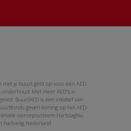
n met je buurt geld op voor een AED.
en onderhoud. Met meer AED’s in
red. BuurtAED is een initiatief van
 Buurtfonds geven korting op het AED-
animatie-oproepsysteem HartslagNu.
n hartveilig Nederland.