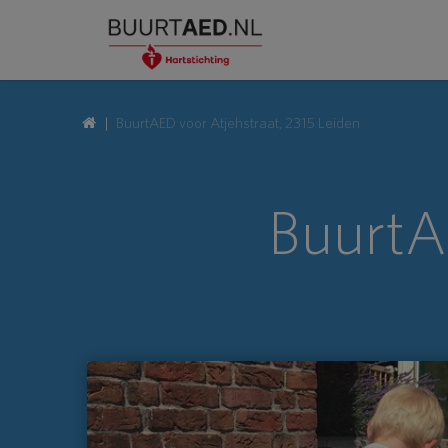
BuurtAED voor Atjehstraat, 2315 Leiden
BuurtA