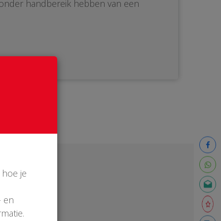
t onder handbereik hebben van een
 hoe je
- en
matie.