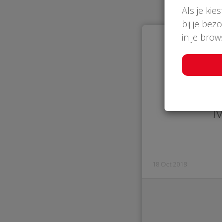
Als je kie
bij je bez
in je bro
M
18 Oct 2018