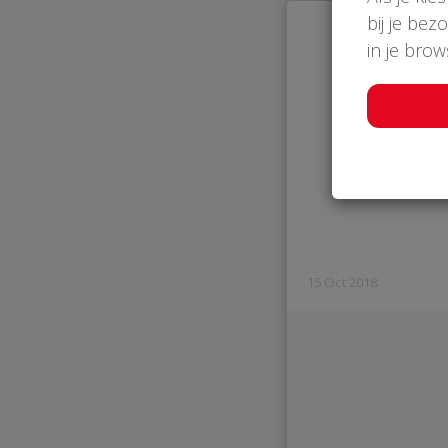
bij je bez
in je bro
15 Oct 2018