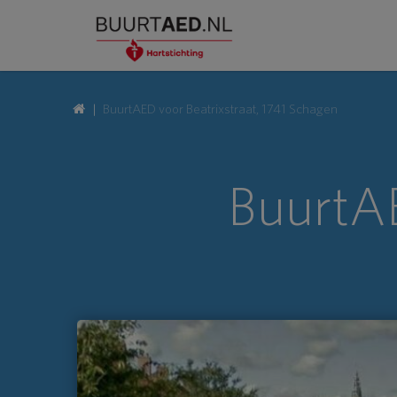
BuurtAED voor Beatrixstraat, 1741 Schagen
BuurtAE