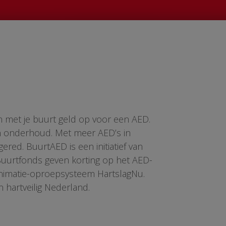
n met je buurt geld op voor een AED.
en onderhoud. Met meer AED’s in
red. BuurtAED is een initiatief van
 Buurtfonds geven korting op het AED-
animatie-oproepsysteem HartslagNu.
n hartveilig Nederland.