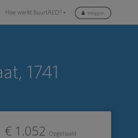
Hoe werkt BuurtAED?
Inloggen
at, 1741
€ 1.052
Opgehaald