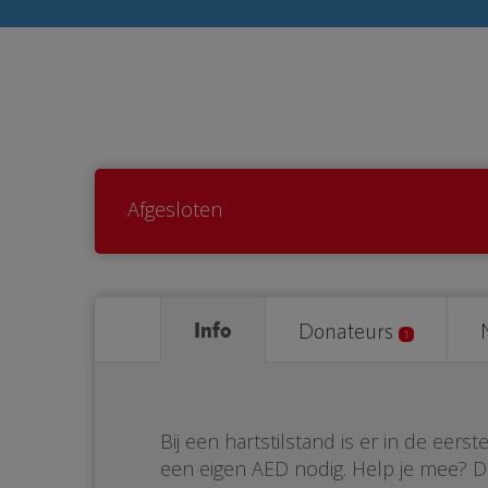
Afgesloten
Info
Donateurs
1
Bij een hartstilstand is er in de eer
een eigen AED nodig. Help je mee? 