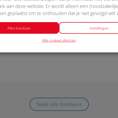
oek aan deze website. Er wordt alleen een (noodzakelijk
wser geplaatst om te onthouden dat je niet gevolgd wilt
€ 1.052
Alles toestaan
Instellingen
Alle cookies afwijzen
Philips
Bekijk alle donateurs