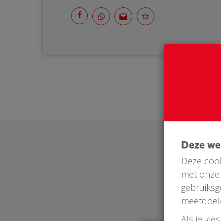
Deze w
Deze cook
met onze 
gebruiksg
meetdoel
Als je kie