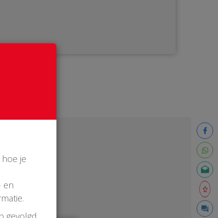
 hoe je
- en
matie.
en gevolgd