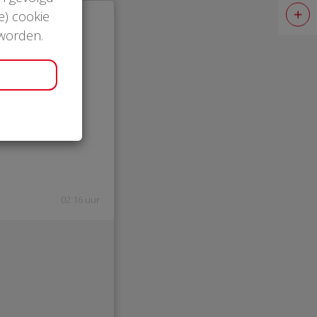
e) cookie
 worden.
02:16 uur