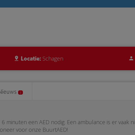
Locatie:
Schagen
Nieuws
3
ste 6 minuten een AED nodig. Een ambulance is er vaak n
Doneer voor onze BuurtAED!