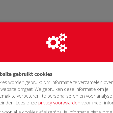
ebsite gebruikt cookies
ies worden gebruikt om informatie te verzamelen over
website omgaat. We gebruiken deze informatie om je
Laatste donaties
emak te verbeteren, te personaliseren en voor analyse
einden. Lees onze
privacy voorwaarden
voor meer infor
st voor 'alle cookies afwijzen' zal je informatie niet word