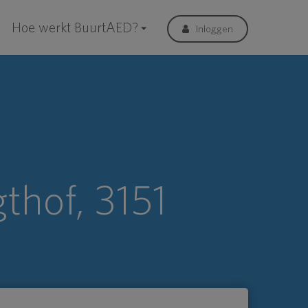
Hoe werkt BuurtAED?
Inloggen
thof, 3151