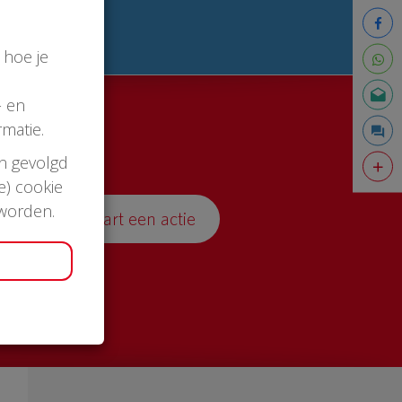
 hoe je
- en
matie.
en gevolgd
e) cookie
 worden.
Start een actie