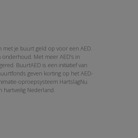
n met je buurt geld op voor een AED.
en onderhoud. Met meer AED’s in
red. BuurtAED is een initiatief van
 Buurtfonds geven korting op het AED-
animatie-oproepsysteem HartslagNu.
n hartveilig Nederland.