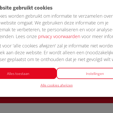
ebsite gebruikt cookies
ies worden gebruikt om informatie te verzamelen over
website omgaat. We gebruiken deze informatie om je
emak te verbeteren, te personaliseren en voor analyse
einden. Lees onze
privacy voorwaarden
voor meer infor
st voor 'alle cookies afwijzen' zal je informatie niet word
oek aan deze website. Er wordt alleen een (noodzakelijk
AED in jouw straat?
wser geplaatst om te onthouden dat je niet gevolgd wilt
or een AED + buitenkast met korting
Alles toestaan
Instellingen
Alle cookies afwijzen