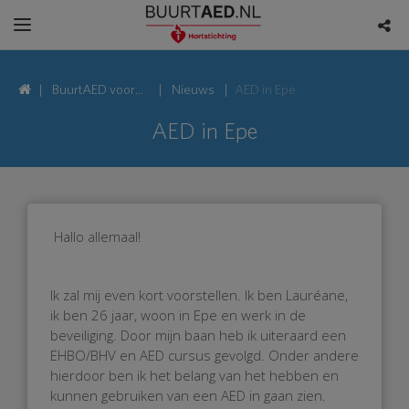
BuurtAED voor
Nieuws
AED in Epe
Bertha von
AED in Epe
Suttnerweg,
8161 Epe
Hallo allemaal!
Ik zal mij even kort voorstellen. Ik ben Lauréane,
ik ben 26 jaar, woon in Epe en werk in de
beveiliging. Door mijn baan heb ik uiteraard een
EHBO/BHV en AED cursus gevolgd. Onder andere
hierdoor ben ik het belang van het hebben en
kunnen gebruiken van een AED in gaan zien.