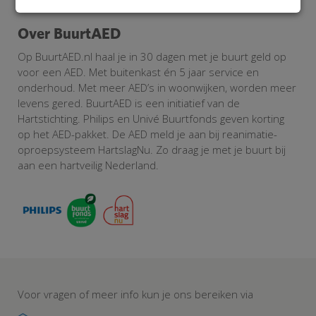
Over BuurtAED
Op BuurtAED.nl haal je in 30 dagen met je buurt geld op
voor een AED. Met buitenkast én 5 jaar service en
onderhoud. Met meer AED’s in woonwijken, worden meer
levens gered. BuurtAED is een initiatief van de
Hartstichting. Philips en Univé Buurtfonds geven korting
op het AED-pakket. De AED meld je aan bij reanimatie-
oproepsysteem HartslagNu. Zo draag je met je buurt bij
aan een hartveilig Nederland.
Voor vragen of meer info kun je ons bereiken via