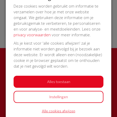
Dus: help mee en doneer!
Deze cookies worden gebruikt om informatie te
verzamelen over hoe je met onze website
omgaat. We gebruiken deze informatie om je
gebruiksgemak te verbeteren, te personaliseren
en voor analyse- en meetdoeleinden. Lees onze
14 Oct 2018
21:52 uur
privacy voorwaarden
voor meer informatie.
Als je kiest voor 'alle cookies afwijzen' zal je
informatie niet worden gevolgd bij je bezoek aan
deze website. Er wordt alleen een (noodzakelijke)
cookie in je browser geplaatst om te onthouden
Ook een BuurtAED in jouw
dat je niet gevolgd wilt worden.
straat?
Zamel met je buren geld in voor een AED + buitenkast
Alles toestaan
met korting
Instellingen
Start een actie
Alle cookies afwijzen