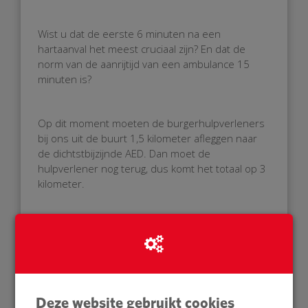
Wist u dat de eerste 6 minuten na een
hartaanval het meest cruciaal zijn? En dat de
norm van de aanrijtijd van een ambulance 15
minuten is?
Op dit moment moeten de burgerhulpverleners
bij ons uit de buurt 1,5 kilometer afleggen naar
de dichtstbijzijnde AED. Dan moet de
hulpverlener nog terug, dus komt het totaal op 3
kilometer.
Dit is de reden waarom ik een AED wil in onze
straat. Op deze manier kunnen we de
slachtoffers nog sneller en nog beter de eerste
hulp geven die iedereen verdiend!
Deze website gebruikt cookies