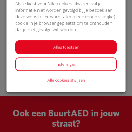
Als je kiest voor 'alle cookies afwijzen' zal je
LET OP!
informatie niet worden gevolgd bij je bezoek aan
Bij het reanimeren van alle kinderen tot de
deze website. Er wordt alleen een (noodzakelijke)
pubertijd, geeft u altijd eerst 5 initiële
cookie in je browser geplaatst om te onthouden
beademingen voordat u de AED aansluit!
dat je niet gevolgd wilt worden.
Zijn er nog vragen, laat het dan rustig weten!
Alles toestaan
Instellingen
13 Oct 2019
11:18 uur
Alle cookies afwijzen
Ook een BuurtAED in jouw
straat?