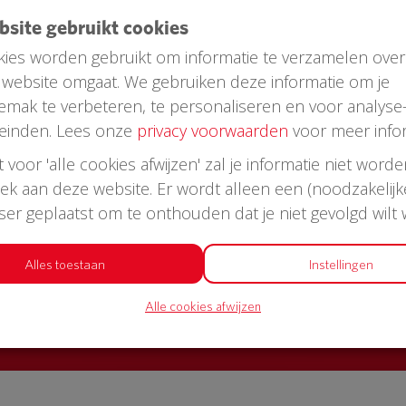
ebsite gebruikt cookies
ies worden gebruikt om informatie te verzamelen over
website omgaat. We gebruiken deze informatie om je
emak te verbeteren, te personaliseren en voor analyse
einden. Lees onze
privacy voorwaarden
voor meer infor
st voor 'alle cookies afwijzen' zal je informatie niet word
oek aan deze website. Er wordt alleen een (noodzakelijk
AED in jouw straat?
wser geplaatst om te onthouden dat je niet gevolgd wilt
or een AED + buitenkast met korting
Alles toestaan
Instellingen
Alle cookies afwijzen