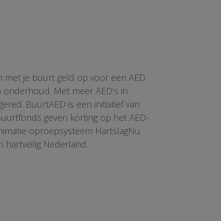
n met je buurt geld op voor een AED.
en onderhoud. Met meer AED’s in
red. BuurtAED is een initiatief van
 Buurtfonds geven korting op het AED-
animatie-oproepsysteem HartslagNu.
n hartveilig Nederland.