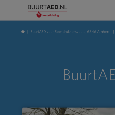
BuurtAED voor Boekdrukkersveste, 6846 Arnhem
BuurtAE