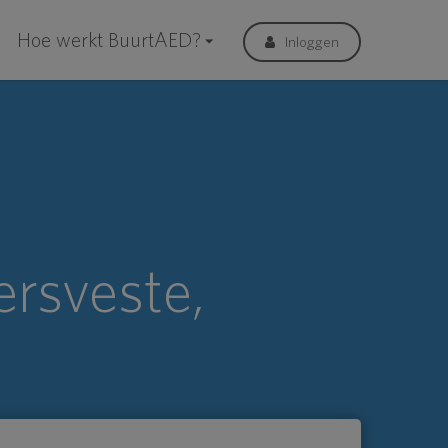
Hoe werkt BuurtAED?
Inloggen
rsveste,