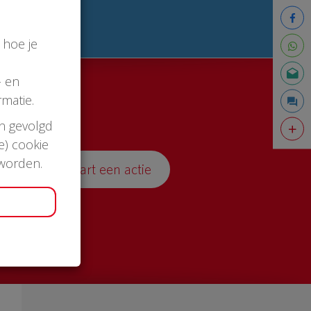
 hoe je
- en
matie.
en gevolgd
e) cookie
 worden.
Start een actie