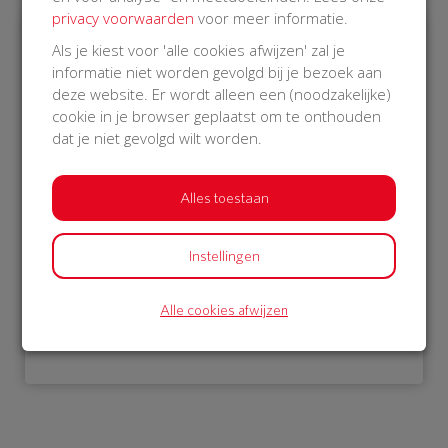
privacy voorwaarden
voor meer informatie.
Als je kiest voor 'alle cookies afwijzen' zal je
€ 976
informatie niet worden gevolgd bij je bezoek aan
deze website. Er wordt alleen een (noodzakelijke)
Philips
cookie in je browser geplaatst om te onthouden
23 Oct 2018
dat je niet gevolgd wilt worden.
13:09 uur
Alles toestaan
Instellingen
Bekijk alle donateurs
Alle cookies afwijzen