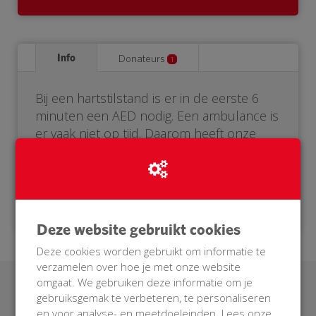
Info
Donateurs
1
Bij een hartstilstand is er in de eerste 6
minuten een AED nodig. Een ambulance is
er vaak niet op tijd. Daarom heeft onze
buurt een eigen AED nodig. Help je mee?
Doneer voor onze BuurtAED!
Deze website gebruikt cookies
Deze cookies worden gebruikt om informatie te
verzamelen over hoe je met onze website
omgaat. We gebruiken deze informatie om je
Laatste donaties
gebruiksgemak te verbeteren, te personaliseren
en voor analyse- en meetdoeleinden. Lees onze