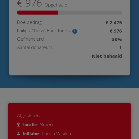
€ 976
Opgehaald
Doelbedrag
€ 2.475
Philips / Univé Buurtfonds
€ 976
Gefinancierd
39%
Aantal donateurs
1
Niet behaald
Afgesloten
Almere
Locatie:
Carola Vasilda
Initiator: