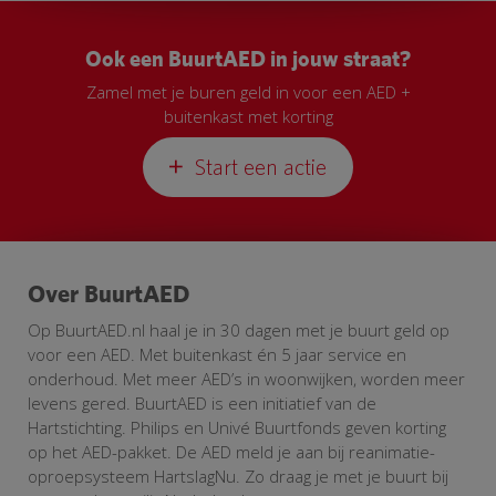
Ook een BuurtAED in jouw straat?
Zamel met je buren geld in voor een AED +
buitenkast met korting
Start een actie
Over BuurtAED
Op BuurtAED.nl haal je in 30 dagen met je buurt geld op
voor een AED. Met buitenkast én 5 jaar service en
onderhoud. Met meer AED’s in woonwijken, worden meer
levens gered. BuurtAED is een initiatief van de
Hartstichting. Philips en Univé Buurtfonds geven korting
op het AED-pakket. De AED meld je aan bij reanimatie-
oproepsysteem HartslagNu. Zo draag je met je buurt bij