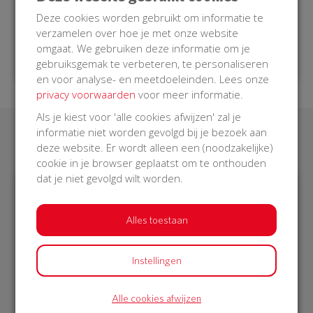
Germa van der Wel
Deze cookies worden gebruikt om informatie te
Instructeur Eerste hulp, Zeewolde
verzamelen over hoe je met onze website
omgaat. We gebruiken deze informatie om je
gebruiksgemak te verbeteren, te personaliseren
en voor analyse- en meetdoeleinden. Lees onze
privacy voorwaarden
voor meer informatie.
Als je kiest voor 'alle cookies afwijzen' zal je
informatie niet worden gevolgd bij je bezoek aan
Laatste donaties
deze website. Er wordt alleen een (noodzakelijke)
cookie in je browser geplaatst om te onthouden
dat je niet gevolgd wilt worden.
€ 9
€ 25
Alles toestaan
Afgeschermd
Afgeschermd
26 Oct 2018
26 Oct 2018
Instellingen
14:59 uur
13:32 uur
Alle cookies afwijzen