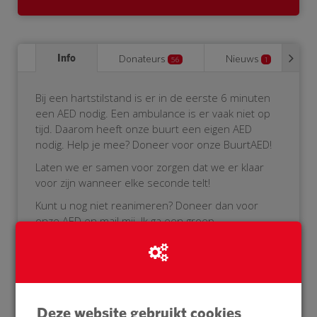
Info
Donateurs
Nieuws
56
1
Bij een hartstilstand is er in de eerste 6 minuten
een AED nodig. Een ambulance is er vaak niet op
tijd. Daarom heeft onze buurt een eigen AED
nodig. Help je mee? Doneer voor onze BuurtAED!
Laten we er samen voor zorgen dat we er klaar
voor zijn wanneer elke seconde telt!
Kunt u nog niet reanimeren? Doneer dan voor
onze AED en mail mij. Ik ga een groep
samenstellen van buren die nog niet kunnen
reanimeren en het wel willen leren.
Vragen? Mail mij, info@ehvtraining.nl
Vriendelijke groeten,
Deze website gebruikt cookies