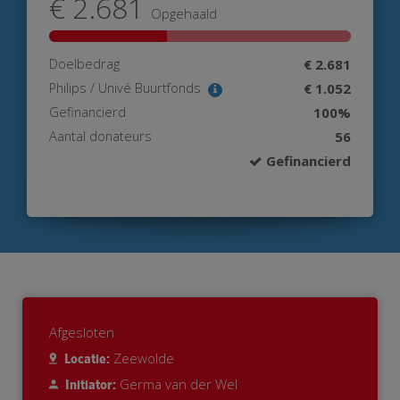
€ 2.681
Opgehaald
Doelbedrag
€ 2.681
Philips / Univé Buurtfonds
€ 1.052
Gefinancierd
100%
Aantal donateurs
56
Gefinancierd
Afgesloten
Zeewolde
Locatie:
Germa van der Wel
Initiator: