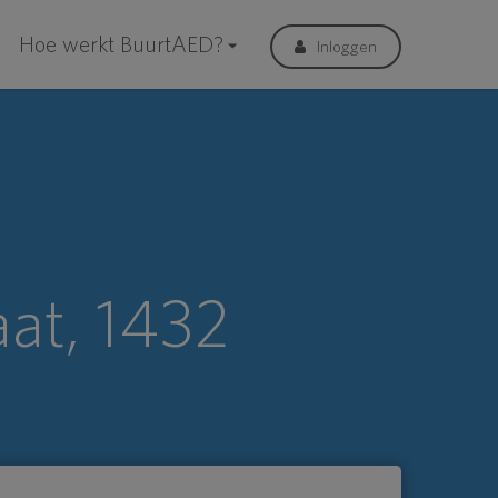
Hoe werkt BuurtAED?
Inloggen
at, 1432