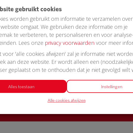
ebsite gebruikt cookies
ies worden gebruikt om informatie te verzamelen over
website omgaat. We gebruiken deze informatie om je
emak te verbeteren, te personaliseren en voor analyse
einden. Lees onze
privacy voorwaarden
voor meer infor
st voor 'alle cookies afwijzen' zal je informatie niet word
oek aan deze website. Er wordt alleen een (noodzakelijk
AED in jouw straat?
wser geplaatst om te onthouden dat je niet gevolgd wilt
or een AED + buitenkast met korting
Alles toestaan
Instellingen
Alle cookies afwijzen