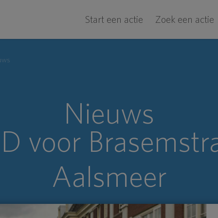
Start een actie
Zoek een actie
uws
Nieuws
D voor Brasemstra
Aalsmeer