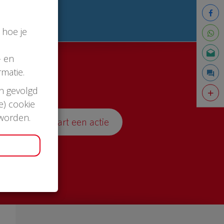
 hoe je
- en
matie.
en gevolgd
e) cookie
 worden.
Start een actie