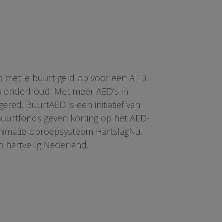
n met je buurt geld op voor een AED.
en onderhoud. Met meer AED’s in
red. BuurtAED is een initiatief van
 Buurtfonds geven korting op het AED-
animatie-oproepsysteem HartslagNu.
n hartveilig Nederland.