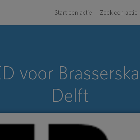
Start een actie
Zoek een actie
D voor Brasserska
Delft