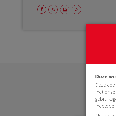
Deze w
Deze cook
met onze 
gebruiksg
meetdoel
Als je kie