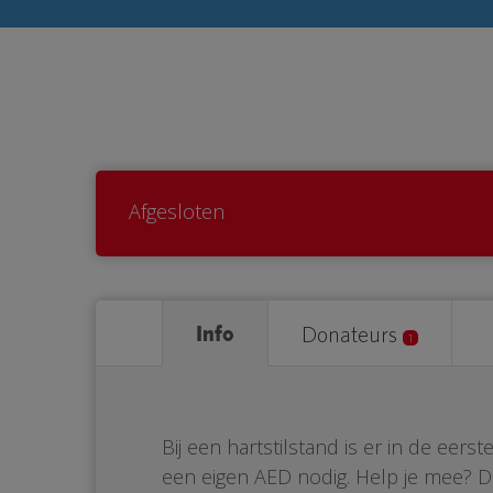
Afgesloten
Info
Donateurs
1
Bij een hartstilstand is er in de eer
een eigen AED nodig. Help je mee? 