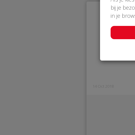
bij je bez
in je bro
14 Oct 2018