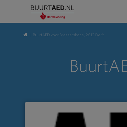
BuurtAED voor Brasserskade, 2612 Delft
BuurtAE