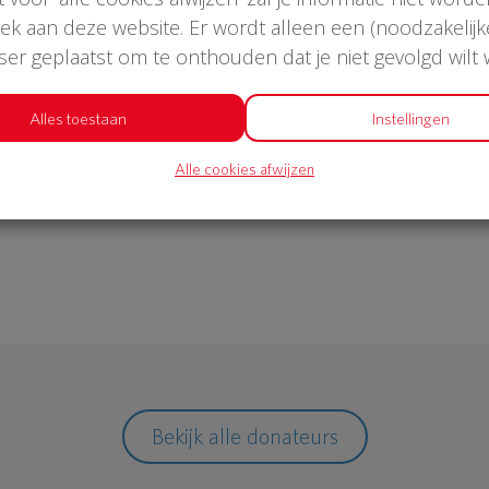
oek aan deze website. Er wordt alleen een (noodzakelijk
wser geplaatst om te onthouden dat je niet gevolgd wilt
€ 1.052
Alles toestaan
Instellingen
Alle cookies afwijzen
Philips
Bekijk alle donateurs