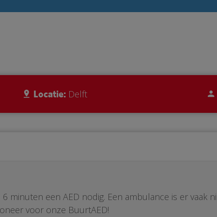
Locatie:
Delft
ste 6 minuten een AED nodig. Een ambulance is er vaak n
Doneer voor onze BuurtAED!