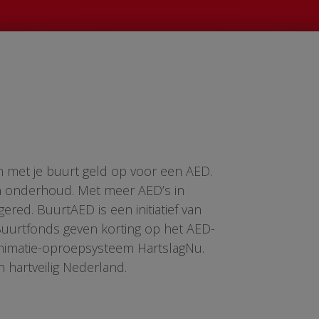
n met je buurt geld op voor een AED.
en onderhoud. Met meer AED’s in
red. BuurtAED is een initiatief van
 Buurtfonds geven korting op het AED-
animatie-oproepsysteem HartslagNu.
n hartveilig Nederland.