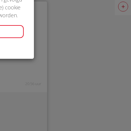
e) cookie
 worden.
20:56 uur