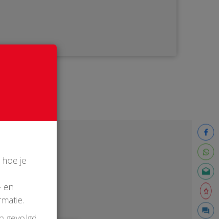
 hoe je
- en
matie.
en gevolgd