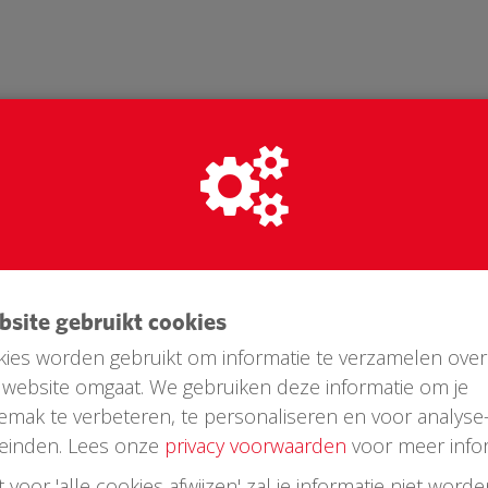
ebsite gebruikt cookies
ies worden gebruikt om informatie te verzamelen over
website omgaat. We gebruiken deze informatie om je
emak te verbeteren, te personaliseren en voor analyse
Laatste donaties
einden. Lees onze
privacy voorwaarden
voor meer infor
st voor 'alle cookies afwijzen' zal je informatie niet word