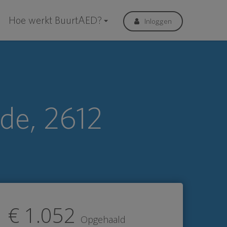
Hoe werkt BuurtAED?
Inloggen
de, 2612
€ 1.052
Opgehaald