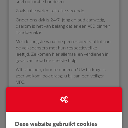
snel op locatie handelen.
Zoals jullie weten telt elke seconde.
Onder ons dak is 24/7 jong en oud aanwezig,
daarom is het van belang dat er een AED binnen
handbereik is.
Met de jongste vanaf de peuterspeelzaal tot aan
de volksdansers met hun respectievelijke
leeftijd. Ze komen hier allemaal en verdienen in
geval van nood de snelste hulp.
Wilt u helpen, door te doneren? Uw bijdrage is
zeer welkom, ook draagt u bij aan een veiliger
MFC.
Bij voorbaat dank voor uw donatie.
Tot snel in ons MFC De Steen.
Met dankbare groet,
Deze website gebruikt cookies
MFC De Steen en initiatiefnemers.