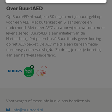
Over BuurtAED
Op BuurtAED.nl haal je in 30 dagen met je buurt geld op
voor een AED. Met buitenkast én 5 jaar service en
onderhoud. Met meer AED’s in woonwijken, worden meer
levens gered. BuurtAED is een initiatief van de
Hartstichting. Philips en Univé Buurtfonds geven korting
op het AED-pakket. De AED meld je aan bij reanimatie-
oproepsysteem HartslagNu. Zo draag je met je buurt bij
aan een hartveilig Nederland.
Voor vragen of meer info kun je ons bereiken via
info@buurtaed.nl