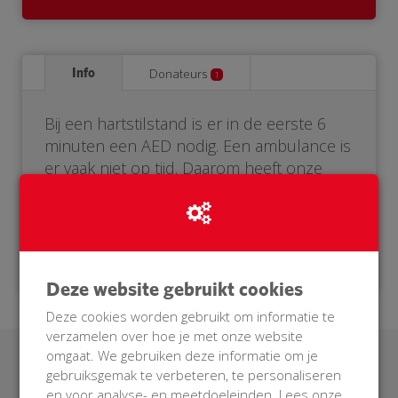
Info
Donateurs
1
Bij een hartstilstand is er in de eerste 6
minuten een AED nodig. Een ambulance is
er vaak niet op tijd. Daarom heeft onze
buurt een eigen AED nodig. Help je mee?
Doneer voor onze BuurtAED!
Deze website gebruikt cookies
Deze cookies worden gebruikt om informatie te
verzamelen over hoe je met onze website
omgaat. We gebruiken deze informatie om je
Laatste donaties
gebruiksgemak te verbeteren, te personaliseren
en voor analyse- en meetdoeleinden. Lees onze