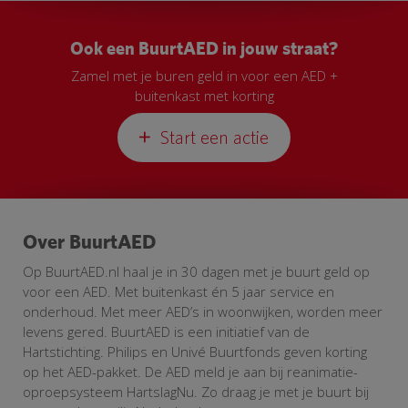
Ook een BuurtAED in jouw straat?
Zamel met je buren geld in voor een AED +
buitenkast met korting
Start een actie
Over BuurtAED
Op BuurtAED.nl haal je in 30 dagen met je buurt geld op
voor een AED. Met buitenkast én 5 jaar service en
onderhoud. Met meer AED’s in woonwijken, worden meer
levens gered. BuurtAED is een initiatief van de
Hartstichting. Philips en Univé Buurtfonds geven korting
op het AED-pakket. De AED meld je aan bij reanimatie-
oproepsysteem HartslagNu. Zo draag je met je buurt bij