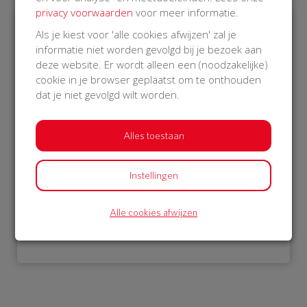
privacy voorwaarden
voor meer informatie.
Als je kiest voor 'alle cookies afwijzen' zal je
€ 976
informatie niet worden gevolgd bij je bezoek aan
deze website. Er wordt alleen een (noodzakelijke)
Philips
cookie in je browser geplaatst om te onthouden
23 Oct 2018
dat je niet gevolgd wilt worden.
22:31 uur
Alles toestaan
Instellingen
Bekijk alle donateurs
Alle cookies afwijzen