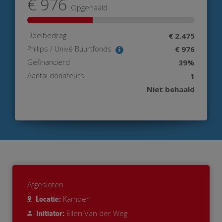
€ 976
Opgehaald
Doelbedrag
€ 2.475
Philips / Univé Buurtfonds
€ 976
Gefinancierd
39%
Aantal donateurs
1
Niet behaald
Afgesloten
Kampen
Locatie:
Ellen Van der Weg
Initiator: