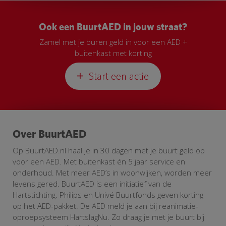
Ook een BuurtAED in jouw straat?
Zamel met je buren geld in voor een AED +
buitenkast met korting
Start een actie
Over BuurtAED
Op BuurtAED.nl haal je in 30 dagen met je buurt geld op
voor een AED. Met buitenkast én 5 jaar service en
onderhoud. Met meer AED’s in woonwijken, worden meer
levens gered. BuurtAED is een initiatief van de
Hartstichting. Philips en Univé Buurtfonds geven korting
op het AED-pakket. De AED meld je aan bij reanimatie-
oproepsysteem HartslagNu. Zo draag je met je buurt bij