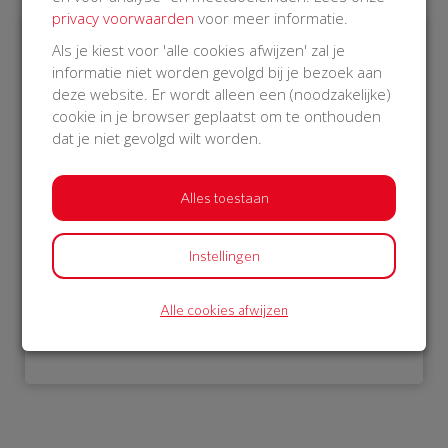
privacy voorwaarden
voor meer informatie.
Als je kiest voor 'alle cookies afwijzen' zal je
€ 976
informatie niet worden gevolgd bij je bezoek aan
deze website. Er wordt alleen een (noodzakelijke)
Philips
cookie in je browser geplaatst om te onthouden
24 Oct 2018
dat je niet gevolgd wilt worden.
08:45 uur
Alles toestaan
Instellingen
Bekijk alle donateurs
Alle cookies afwijzen