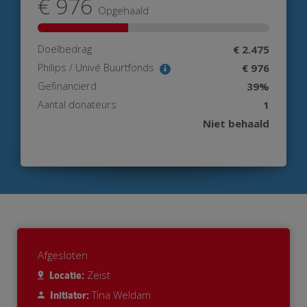
€ 976
Opgehaald
Doelbedrag
€ 2.475
Philips / Univé Buurtfonds
€ 976
Gefinancierd
39%
Aantal donateurs
1
Niet behaald
Afgesloten
Zeist
Locatie:
Tina Weldam
Initiator: