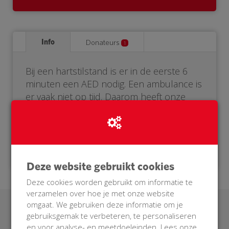
Info
Donateurs
1
Bij een hartstilstand is er in de eerste 6
minuten een AED nodig. Een ambulance is
er vaak niet op tijd. Daarom heeft onze
buurt een eigen AED nodig. Help je mee?
Doneer voor onze BuurtAED!
Deze website gebruikt cookies
Deze cookies worden gebruikt om informatie te
verzamelen over hoe je met onze website
omgaat. We gebruiken deze informatie om je
Laatste donaties
gebruiksgemak te verbeteren, te personaliseren
en voor analyse- en meetdoeleinden. Lees onze