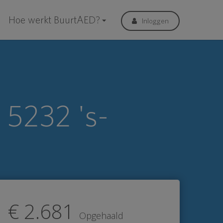
Hoe werkt BuurtAED?
Inloggen
 5232 's-
€ 2.681
Opgehaald