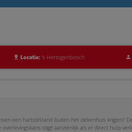
Locatie:
's-Hertogenbosch
nsen een hartstilstand buiten het ziekenhuis krijgen? 
overlevingskans stijgt aanzienlijk als er direct hulp v