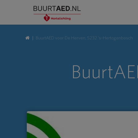
BuurtAED voor De Herven, 5232 's-Hertogenbosch
BuurtAED