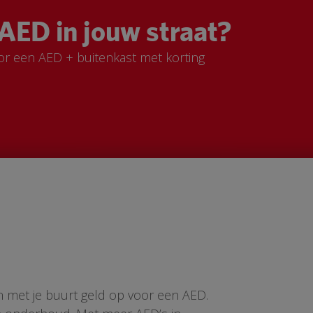
AED in jouw straat?
or een AED + buitenkast met korting
n met je buurt geld op voor een AED.