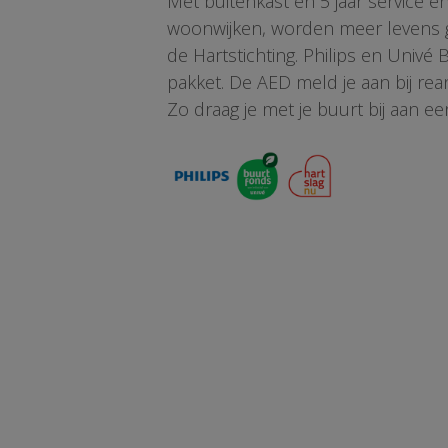
Met buitenkast én 5 jaar service 
woonwijken, worden meer levens ge
de Hartstichting. Philips en Univé
pakket. De AED meld je aan bij re
Zo draag je met je buurt bij aan ee