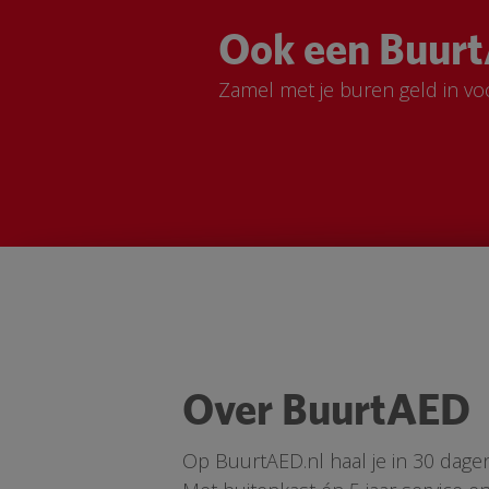
Ook een Buurt
Zamel met je buren geld in vo
Over BuurtAED
Op BuurtAED.nl haal je in 30 dage