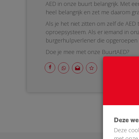
AED in onze buurt belangrijk. Met ee
heel belangrijk en zet me daarom gr
Als je het niet zitten om zelf de AE
oproepsysteem. Als er iemand in onz
burgerhulpverlener die opgeroepen wo
Doe je mee met onze BuurtAED?
Deze w
Deze cook
met onze 