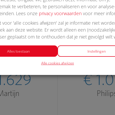
emak te verbeteren, te personaliseren en voor analyse
einden. Lees onze
privacy voorwaarden
voor meer infor
st voor 'alle cookies afwijzen' zal je informatie niet word
oek aan deze website. Er wordt alleen een (noodzakelijk
Laatste donaties
wser geplaatst om te onthouden dat je niet gevolgd wilt
Alles toestaan
Instellingen
Alle cookies afwijzen
1.629
€ 1.
artijn
Philip