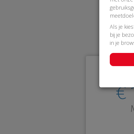
gebruiksg
meetdoel
Als je kie
bij je bez
in je bro
€ 
M