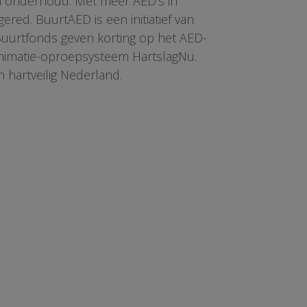
en onderhoud. Met meer AED’s in
red. BuurtAED is een initiatief van
 Buurtfonds geven korting op het AED-
animatie-oproepsysteem HartslagNu.
n hartveilig Nederland.