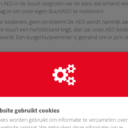
n AED in de buurt vergroten we de kans dat iemand een h
aag in om onze eigen BuurtAED te realiseren!
D te bedienen, geen probleem! De AED wordt namelijk aa
e buurt een hartstilstand krijgt, dan zal onze AED b
rdt. Een burgerhulpverlener is getraind om in zo’n si
ebsite gebruikt cookies
ies worden gebruikt om informatie te verzamelen over
website omgaat. We gebruiken deze informatie om je