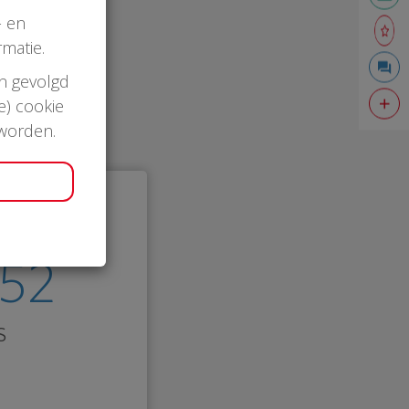
- en
matie.
en gevolgd
e) cookie
 worden.
052
s