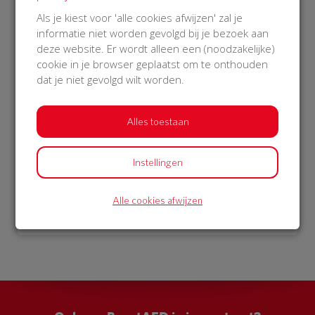
€ 1.075
Als je kiest voor 'alle cookies afwijzen' zal je
informatie niet worden gevolgd bij je bezoek aan
Philips
deze website. Er wordt alleen een (noodzakelijke)
23 Dec 2018
cookie in je browser geplaatst om te onthouden
13:54 uur
dat je niet gevolgd wilt worden.
Alles toestaan
Bekijk alle donateurs
Instellingen
Alle cookies afwijzen