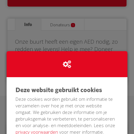
Info
Donateurs
1
Onze buurt heeft een eigen AED nodig, zo
redden we levens! Help je mee? Doneer
voor onze BuurtAED.
Deze website gebruikt cookies
Deze cookies worden gebruikt om informatie te
verzamelen over hoe je met onze website
Laatste donaties
omgaat. We gebruiken deze informatie om je
gebruiksgemak te verbeteren, te personaliseren
en voor analyse- en meetdoeleinden. Lees onze
privacy voorwaarden
voor meer informatie.