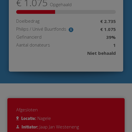
€ 1.075
Opgehaald
Doelbedrag
€ 2.735
Philips / Univé Buurtfonds
€ 1.075
Gefinancierd
39%
Aantal donateurs
1
Niet behaald
Afgesloten
Nagele
Locatie:
Jaap Jan Westeneng
Initiator: