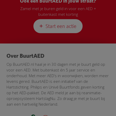
Ook een BuurtAED in jouw straat?
Zamel met je buren geld in voor een AED +
buitenkast met korting
Start een actie
Over BuurtAED
Op BuurtAED.nl haal je in 30 dagen met je buurt geld op
voor een AED. Met buitenkast én 5 jaar service en
onderhoud. Met meer AED’s in woonwijken, worden meer
levens gered. BuurtAED is een initiatief van de
Hartstichting. Philips en Univé Buurtfonds geven korting
op het AED-pakket. De AED meld je aan bij reanimatie-
oproepsysteem HartslagNu. Zo draag je met je buurt bij
aan een hartveilig Nederland.