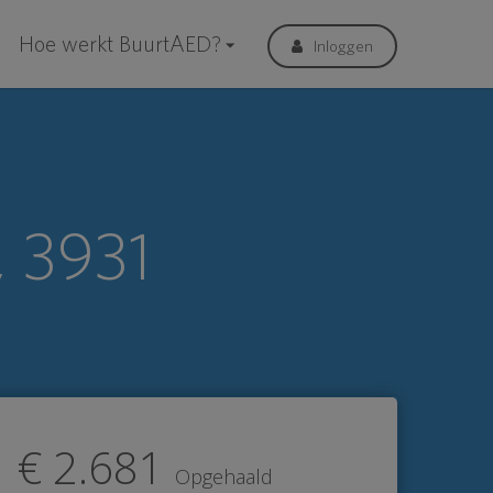
Hoe werkt BuurtAED?
Inloggen
, 3931
€ 2.681
Opgehaald