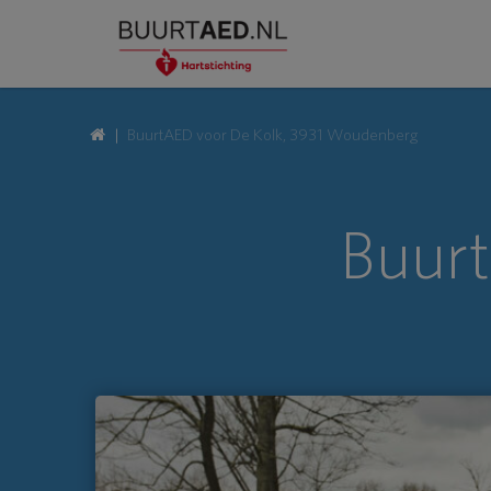
BuurtAED voor De Kolk, 3931 Woudenberg
Buurt