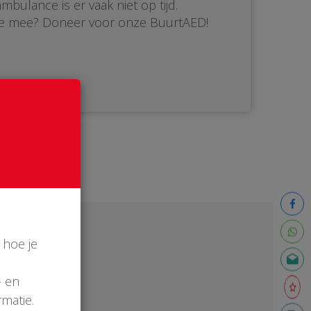
bulance is er vaak niet op tijd.
 je mee? Doneer voor onze BuurtAED!
 hoe je
- en
matie.