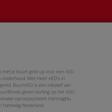
n met je buurt geld op voor een AED.
en onderhoud. Met meer AED’s in
red. BuurtAED is een initiatief van
 Buurtfonds geven korting op het AED-
animatie-oproepsysteem HartslagNu.
n hartveilig Nederland.