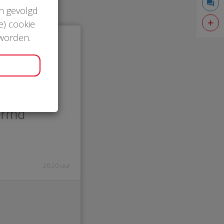
en gevolgd
e) cookie
 worden.
0
ermd
20:20 uur