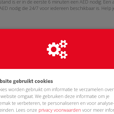
tand is er in de eerste 6 minuten een AED nodig. Een am
ED nodig die 24/7 voor iedereen beschikbaar is. Help
ebsite gebruikt cookies
ies worden gebruikt om informatie te verzamelen over
website omgaat. We gebruiken deze informatie om je
emak te verbeteren, te personaliseren en voor analyse
Laatste donaties
einden. Lees onze
privacy voorwaarden
voor meer infor