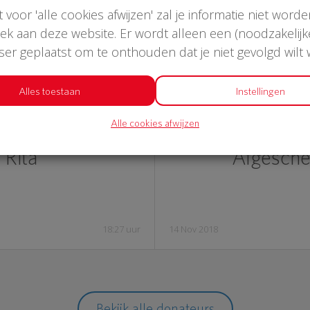
st voor 'alle cookies afwijzen' zal je informatie niet word
oek aan deze website. Er wordt alleen een (noodzakelijk
wser geplaatst om te onthouden dat je niet gevolgd wilt
Alles toestaan
Instellingen
€ 19
€ 1
Alle cookies afwijzen
Rita
Afgesch
18:27 uur
14 Nov 2018
Bekijk alle donateurs