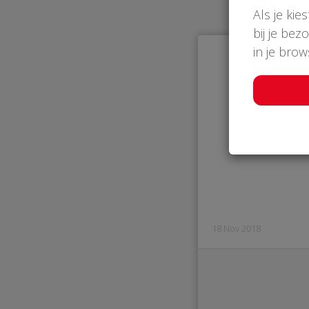
Als je kie
bij je bez
in je bro
18 Nov 2018