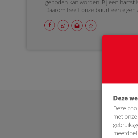
geboden kan worden. Bij een hartstils
Daarom heeft onze buurt een eigen A
Deze w
Deze cook
met onze 
gebruiksg
meetdoel