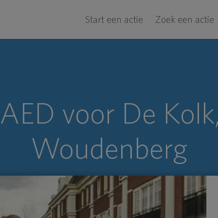
Start een actie
Zoek een actie
AED voor De Kolk
Woudenberg