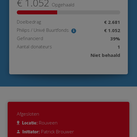
€ 1.052
Opgehaald
Doelbedrag
€ 2.681
Philips / Univé Buurtfonds
€ 1.052
Gefinancierd
39%
Aantal donateurs
1
Niet behaald
Afgesloten
Rouveen
Locatie:
Patrick Brouwer
Initiator: