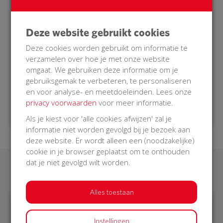
in onze buurt een hartstilstand krijgt, dan zal onze
AED bediend kunnen worden door een
Deze website gebruikt cookies
burgerhulpverlener die opgeroepen wordt. Een
burgerhulpverlener is getraind om in zo’n situatie
Deze cookies worden gebruikt om informatie te
hulp te verlenen.
verzamelen over hoe je met onze website
omgaat. We gebruiken deze informatie om je
gebruiksgemak te verbeteren, te personaliseren
Doe je mee met onze BuurtAED?
en voor analyse- en meetdoeleinden. Lees onze
privacy voorwaarden
voor meer informatie.
Als je kiest voor 'alle cookies afwijzen' zal je
informatie niet worden gevolgd bij je bezoek aan
deze website. Er wordt alleen een (noodzakelijke)
cookie in je browser geplaatst om te onthouden
dat je niet gevolgd wilt worden.
Laatste donaties
Alles toestaan
Instellingen