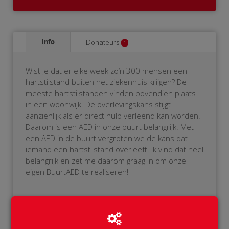
Info
Donateurs
1
Wist je dat er elke week zo’n 300 mensen een
hartstilstand buiten het ziekenhuis krijgen? De
meeste hartstilstanden vinden bovendien plaats
in een woonwijk. De overlevingskans stijgt
aanzienlijk als er direct hulp verleend kan worden.
Daarom is een AED in onze buurt belangrijk. Met
een AED in de buurt vergroten we de kans dat
iemand een hartstilstand overleeft. Ik vind dat heel
belangrijk en zet me daarom graag in om onze
eigen BuurtAED te realiseren!
Als je het niet zitten om zelf de AED te bedienen,
geen probleem! De AED wordt namelijk aangemeld
bij het reanimatie-oproepsysteem. Als er iemand