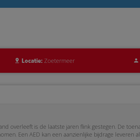
Locatie:
Zoetermeer
and overleeft is de laatste jaren flink gestegen. De t
omen. Een AED kan een aanzienlijke bijdrage leveren al