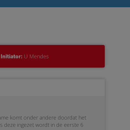
Initiator:
U Mendes
oename komt onder andere doordat het
s deze ingezet wordt in de eerste 6