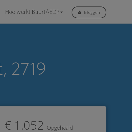
Hoe werkt BuurtAED?
Inloggen
, 2719
€ 1.052
Opgehaald