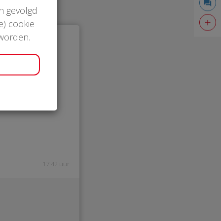
en gevolgd
e) cookie
 worden.
17:42 uur