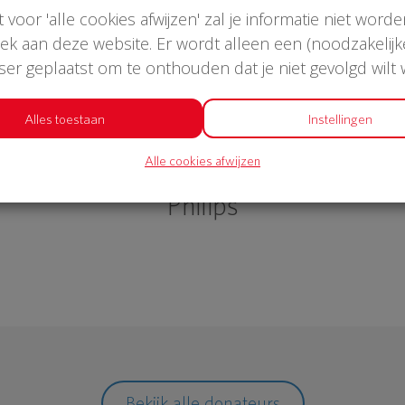
st voor 'alle cookies afwijzen' zal je informatie niet word
oek aan deze website. Er wordt alleen een (noodzakelijk
wser geplaatst om te onthouden dat je niet gevolgd wilt
Alles toestaan
Instellingen
€ 1.052
Alle cookies afwijzen
Philips
Bekijk alle donateurs