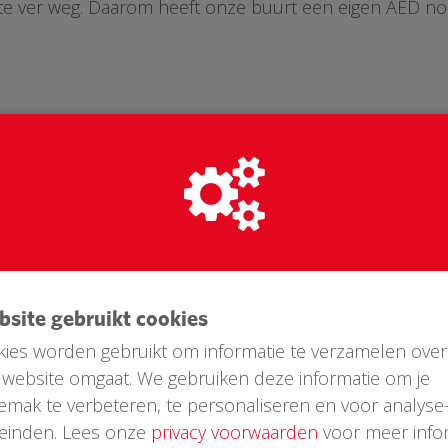
te ver weg. Daarom heeft onze buurt een eigen AED no
ebsite gebruikt cookies
ies worden gebruikt om informatie te verzamelen over
website omgaat. We gebruiken deze informatie om je
emak te verbeteren, te personaliseren en voor analyse
Laatste donaties
einden. Lees onze
privacy voorwaarden
voor meer infor