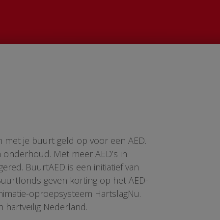
n met je buurt geld op voor een AED.
en onderhoud. Met meer AED’s in
red. BuurtAED is een initiatief van
 Buurtfonds geven korting op het AED-
animatie-oproepsysteem HartslagNu.
n hartveilig Nederland.