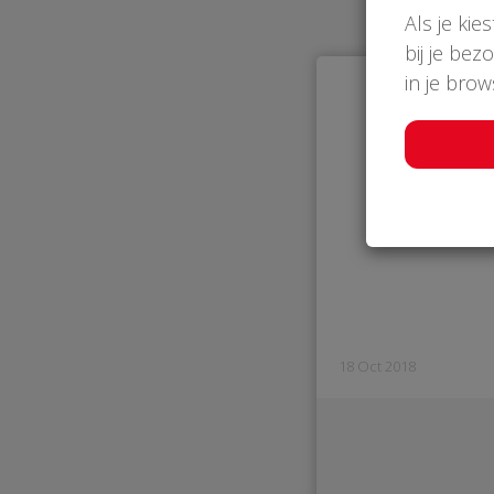
Als je kie
bij je bez
in je bro
18 Oct 2018