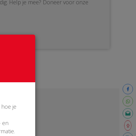
dig. Help je mee? Doneer voor onze
 hoe je
- en
matie.