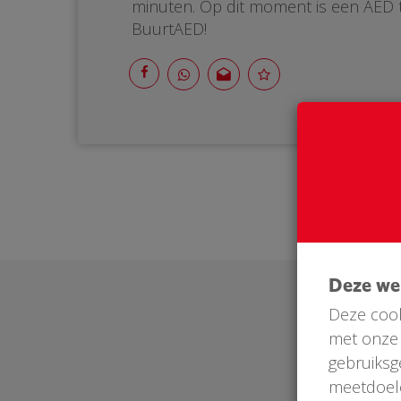
minuten. Op dit moment is een AED 
BuurtAED!
Deze w
Deze cook
met onze 
gebruiksg
meetdoel