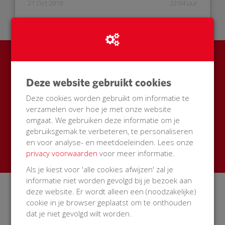
21 Oct 2018
22:04 uur
Ook een BuurtAED in jouw
Deze website gebruikt cookies
straat?
Deze cookies worden gebruikt om informatie te
Zamel met je buren geld in voor een AED + buitenkast
verzamelen over hoe je met onze website
met korting
omgaat. We gebruiken deze informatie om je
gebruiksgemak te verbeteren, te personaliseren
Start een actie
en voor analyse- en meetdoeleinden. Lees onze
privacy voorwaarden
voor meer informatie.
Als je kiest voor 'alle cookies afwijzen' zal je
informatie niet worden gevolgd bij je bezoek aan
deze website. Er wordt alleen een (noodzakelijke)
Over BuurtAED
cookie in je browser geplaatst om te onthouden
Op BuurtAED.nl haal je in 30 dagen met je buurt geld op
dat je niet gevolgd wilt worden.
voor een AED. Met buitenkast én 5 jaar service en