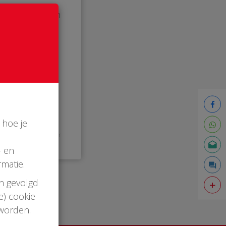
n te hangen aan
oen!
 hoe je
15:34 uur
- en
matie.
en gevolgd
e) cookie
 worden.