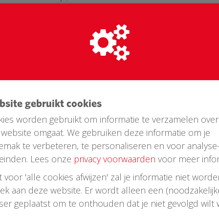
ag voor Maartensdijk een EAD inzamelen, deze komt da
van het Thomashuis. We hopen dat u een donatie wilt d
e groet,
halie
artensdijk
ebsite gebruikt cookies
ies worden gebruikt om informatie te verzamelen over
website omgaat. We gebruiken deze informatie om je
emak te verbeteren, te personaliseren en voor analyse
einden. Lees onze
privacy voorwaarden
voor meer infor
st voor 'alle cookies afwijzen' zal je informatie niet word
oek aan deze website. Er wordt alleen een (noodzakelijk
wser geplaatst om te onthouden dat je niet gevolgd wilt