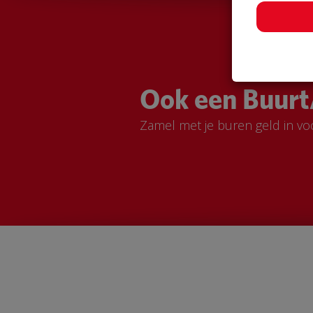
Ook een Buurt
Zamel met je buren geld in vo