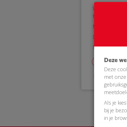
Wij willen gra
te buitenkant 
Met vriendelijk
Dennis en Nat
Thomashuis Ma
Deze w
Deze cook
14 Oct 2018
met onze 
gebruiksg
meetdoel
Als je kie
bij je bez
in je bro