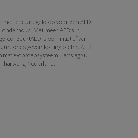
n met je buurt geld op voor een AED.
en onderhoud. Met meer AED’s in
red. BuurtAED is een initiatief van
 Buurtfonds geven korting op het AED-
animatie-oproepsysteem HartslagNu.
n hartveilig Nederland.