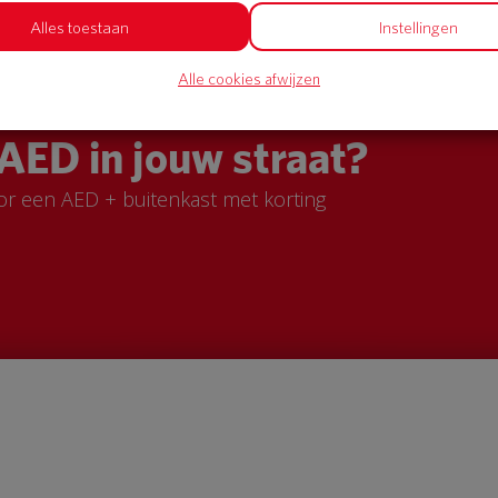
Alles toestaan
Instellingen
Alle cookies afwijzen
AED in jouw straat?
or een AED + buitenkast met korting