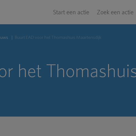
Start een actie
Zoek een actie
euws
Buurt EAD voor het Thomashuis Maartensdijk
or het Thomashuis