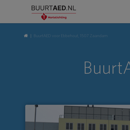
BuurtAED voor Ebbehout, 1507 Zaandam
Buurt