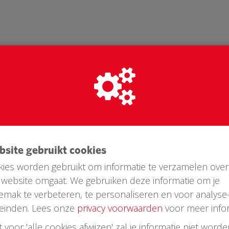
ebsite gebruikt cookies
ies worden gebruikt om informatie te verzamelen over
website omgaat. We gebruiken deze informatie om je
Laatste donaties
emak te verbeteren, te personaliseren en voor analyse
einden. Lees onze
privacy voorwaarden
voor meer infor
st voor 'alle cookies afwijzen' zal je informatie niet word