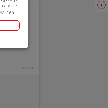
e) cookie
 worden.
21:07 uur