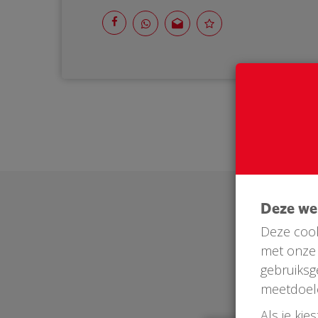
Deze w
Deze cook
met onze 
gebruiksg
meetdoel
Als je kie