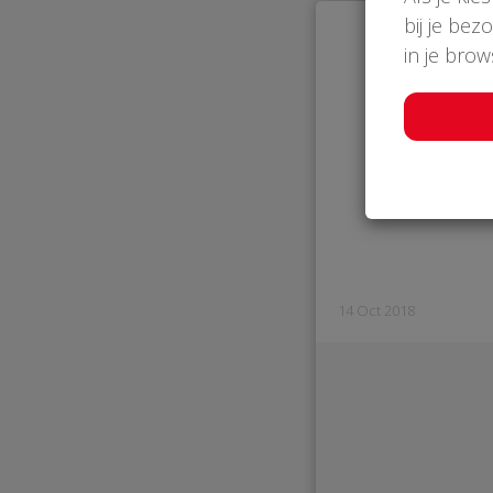
bij je bez
in je bro
14 Oct 2018