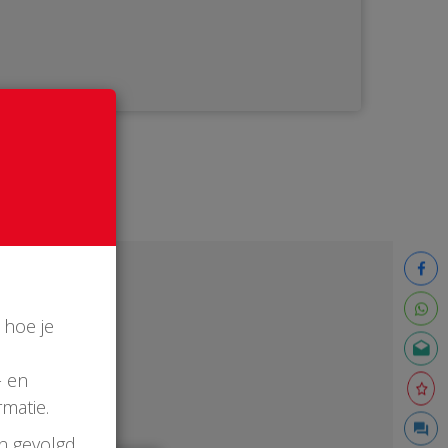
 hoe je
- en
matie.
en gevolgd