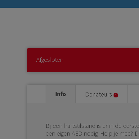
Afgesloten
Info
Donateurs
1
Bij een hartstilstand is er in de eer
een eigen AED nodig. Help je mee? 