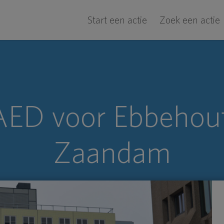
Start een actie
Zoek een actie
AED voor Ebbehout
Zaandam