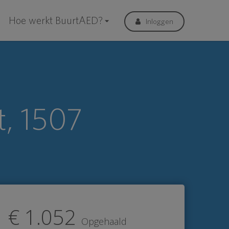
Hoe werkt BuurtAED?
Inloggen
, 1507
€ 1.052
Opgehaald