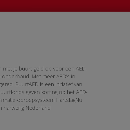
n met je buurt geld op voor een AED.
en onderhoud. Met meer AED’s in
red. BuurtAED is een initiatief van
 Buurtfonds geven korting op het AED-
animatie-oproepsysteem HartslagNu.
n hartveilig Nederland.