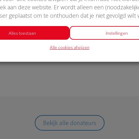
oek aan deze website. Er wordt alleen een (noodzakelijk
wser geplaatst om te onthouden dat je niet gevolgd wilt
€ 1.052
Alles toestaan
Instellingen
Alle cookies afwijzen
Philips
Bekijk alle donateurs