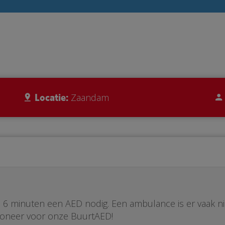
Locatie:
Zaandam
ste 6 minuten een AED nodig. Een ambulance is er vaak n
Doneer voor onze BuurtAED!