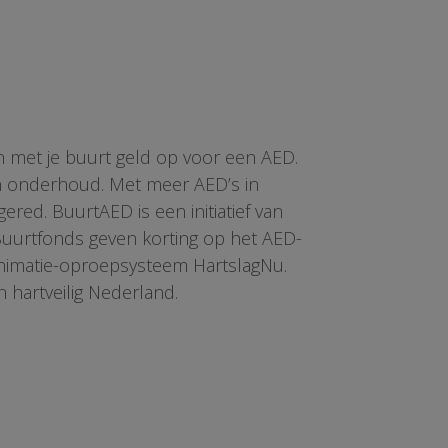
n met je buurt geld op voor een AED.
en onderhoud. Met meer AED’s in
red. BuurtAED is een initiatief van
 Buurtfonds geven korting op het AED-
animatie-oproepsysteem HartslagNu.
n hartveilig Nederland.