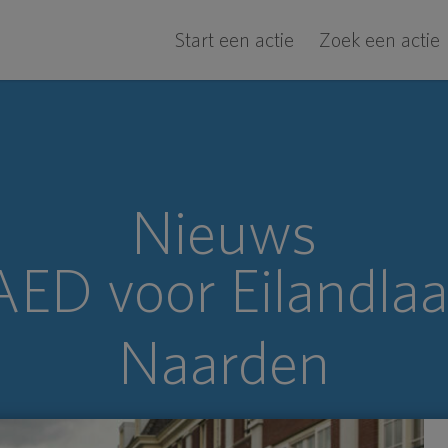
Start een actie
Zoek een actie
Nieuws
ED voor Eilandlaa
Naarden