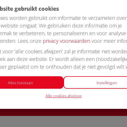
ebsite gebruikt cookies
ies worden gebruikt om informatie te verzamelen over
website omgaat. We gebruiken deze informatie om je
emak te verbeteren, te personaliseren en voor analyse
einden. Lees onze
privacy voorwaarden
voor meer infor
st voor 'alle cookies afwijzen' zal je informatie niet word
oek aan deze website. Er wordt alleen een (noodzakelijk
AED in jouw straat?
wser geplaatst om te onthouden dat je niet gevolgd wilt
or een AED + buitenkast met korting
Alles toestaan
Instellingen
Alle cookies afwijzen