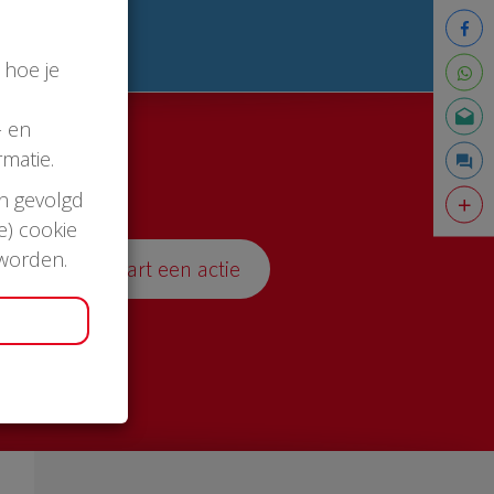
 hoe je
- en
matie.
en gevolgd
e) cookie
 worden.
Start een actie