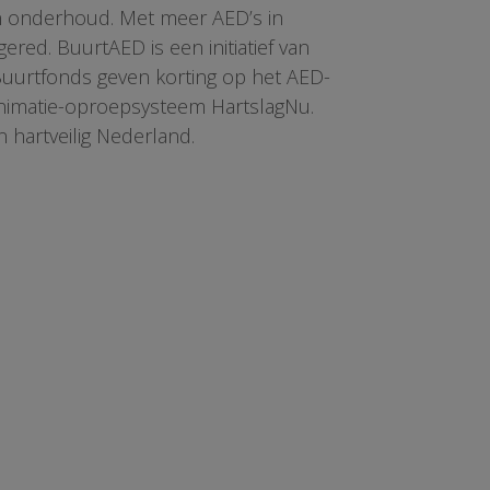
en onderhoud. Met meer AED’s in
red. BuurtAED is een initiatief van
 Buurtfonds geven korting op het AED-
animatie-oproepsysteem HartslagNu.
n hartveilig Nederland.