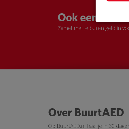
Ook een Buurt
Zamel met je buren geld in vo
Over BuurtAED
Op BuurtAED.nl haal je in 30 dage