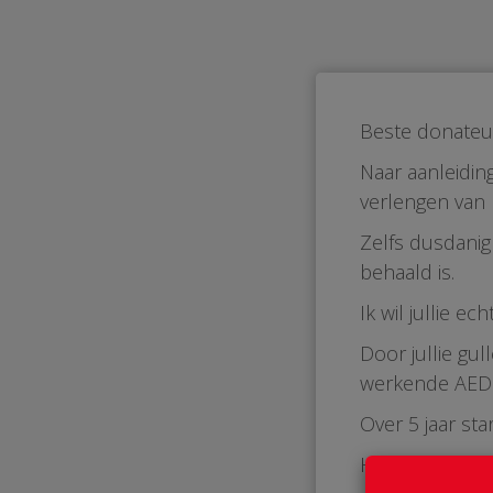
Beste donateu
Naar aanleidin
verlengen van
Zelfs dusdanig
behaald is.
Ik wil jullie e
Door jullie gu
werkende AED e
Over 5 jaar sta
Hopelijk kunne