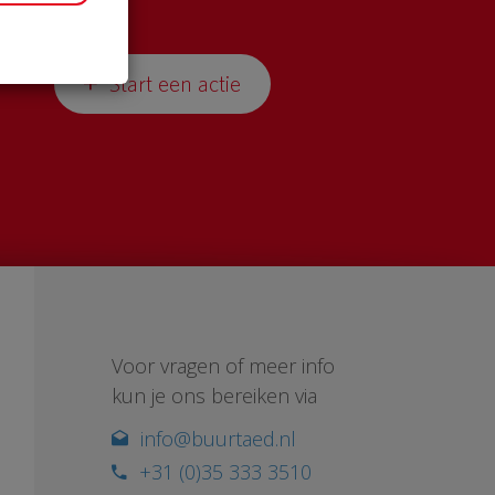
Start een actie
Voor vragen of meer info
kun je ons bereiken via
info@buurtaed.nl
+31 (0)35 333 3510