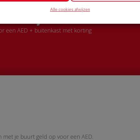
Alle cookies afwijzen
AED in jouw straat?
or een AED + buitenkast met korting
n met je buurt geld op voor een AED.