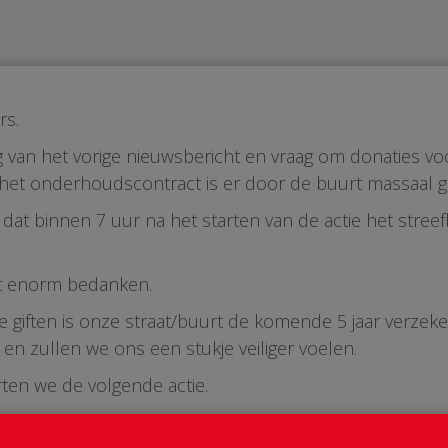
rs.
g van het vorige nieuwsbericht en vraag om donaties vo
 het onderhoudscontract is er door de buurt massaal 
 dat binnen 7 uur na het starten van de actie het streef
cht enorm bedanken.
lle giften is onze straat/buurt de komende 5 jaar verzek
n zullen we ons een stukje veiliger voelen.
rten we de volgende actie.
n we dan weer op jullie steun rekenen.