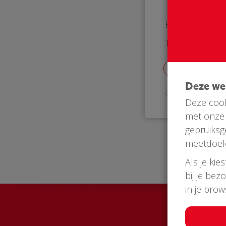
Hartelijk dank!
Team BuurtAED
Deze w
06 Dec 2023
Deze cook
met onze 
gebruiksg
meetdoel
Als je kie
bij je bez
in je bro