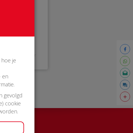
13:30 uur
 hoe je
- en
matie.
en gevolgd
e) cookie
 worden.