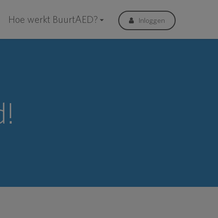
Hoe werkt BuurtAED?
Inloggen
d!