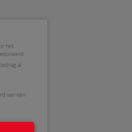
or het
gedoneerd.
bedrag al
erd van een