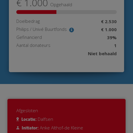
€ 1.000
Opgehaald
Doelbedrag
€ 2.530
Philips / Univé Buurtfonds
€ 1.000
Gefinancierd
39%
Aantal donateurs
1
Niet behaald
Afgesloten
Dalfsen
Locatie:
Anke Althof-de Kleine
Initiator: