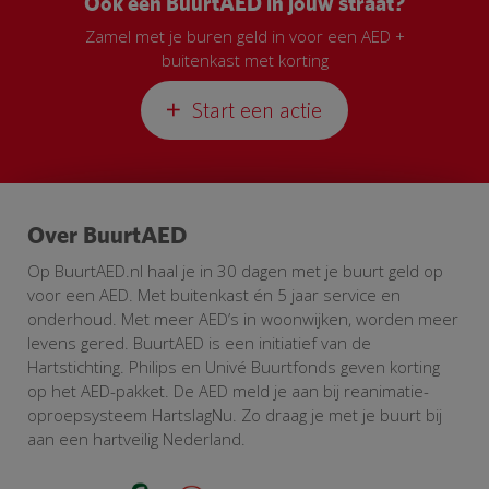
Ook een BuurtAED in jouw straat?
Zamel met je buren geld in voor een AED +
buitenkast met korting
Start een actie
Over BuurtAED
Op BuurtAED.nl haal je in 30 dagen met je buurt geld op
voor een AED. Met buitenkast én 5 jaar service en
onderhoud. Met meer AED’s in woonwijken, worden meer
levens gered. BuurtAED is een initiatief van de
Hartstichting. Philips en Univé Buurtfonds geven korting
op het AED-pakket. De AED meld je aan bij reanimatie-
oproepsysteem HartslagNu. Zo draag je met je buurt bij
aan een hartveilig Nederland.