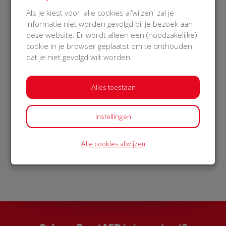
€ 1.000
Als je kiest voor 'alle cookies afwijzen' zal je
informatie niet worden gevolgd bij je bezoek aan
Philips
deze website. Er wordt alleen een (noodzakelijke)
08 Jan 2019
cookie in je browser geplaatst om te onthouden
21:32 uur
dat je niet gevolgd wilt worden.
Alles toestaan
Bekijk alle donateurs
Instellingen
Alle cookies afwijzen