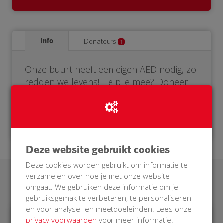
Info
Donateurs
1
Onze buurt heeft een eigen AED nodig, zo
redden we levens! Help je mee? Doneer
voor onze BuurtAED.
Deze website gebruikt cookies
Deze cookies worden gebruikt om informatie te
verzamelen over hoe je met onze website
Laatste donaties
omgaat. We gebruiken deze informatie om je
gebruiksgemak te verbeteren, te personaliseren
en voor analyse- en meetdoeleinden. Lees onze
privacy voorwaarden
voor meer informatie.