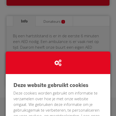
Info
Donateurs
1
Bij een hartstilstand is er in de eerste 6 minuten
een AED nodig. Een ambulance is er vaak niet op
tijd. Daarom heeft onze buurt een eigen AED
nodig. Scholen, sporters,reizigers kunnen er
profeet van hebben. Help je mee? Doneer voor
onze BuurtAED!
Deze website gebruikt cookies
Deze cookies worden gebruikt om informatie te
verzamelen over hoe je met onze website
omgaat. We gebruiken deze informatie om je
Laatste donaties
gebruiksgemak te verbeteren, te personaliseren
en voor analyse- en meetdoeleinden. Lees onze