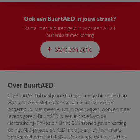
Ook een BuurtAED in jouw straat?
Zamel met je buren geld in voor een AED +
buitenkast met korting
Start een actie
Over BuurtAED
Op BuurtAED.nl haal je in 30 dagen met je buurt geld op
voor een AED. Met buitenkast én 5 jaar service en
onderhoud. Met meer AED’s in woonwijken, worden meer
levens gered. BuurtAED is een initiatief van de
Hartstichting. Philips en Univé Buurtfonds geven korting
op het AED-pakket. De AED meld je aan bij reanimatie-
oproepsysteem HartslagNu. Zo draag je met je buurt bij