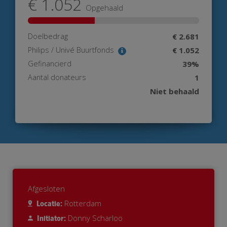
€ 1.052
Opgehaald
Doelbedrag
€ 2.681
Philips / Univé Buurtfonds
€ 1.052
Gefinancierd
39%
Aantal donateurs
1
Niet behaald
Afgesloten
Rotterdam
Locatie:
Donny Scharloo
Initiator: