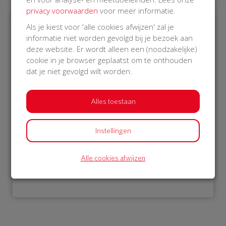
privacy voorwaarden
voor meer informatie.
Als je kiest voor 'alle cookies afwijzen' zal je
informatie niet worden gevolgd bij je bezoek aan
€ 1.052
deze website. Er wordt alleen een (noodzakelijke)
Philips
cookie in je browser geplaatst om te onthouden
dat je niet gevolgd wilt worden.
21 Oct 2018
22:51 uur
Alles toestaan
Instellingen
Bekijk alle donateurs
Alle cookies afwijzen