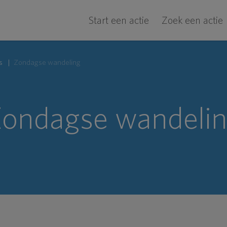
Start een actie
Zoek een actie
s
Zondagse wandeling
ondagse wandeli