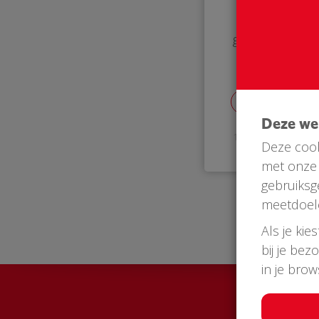
groet Anja
Deze w
14 Oct 2018
Deze cook
met onze 
gebruiksg
meetdoel
Als je kie
bij je bez
in je bro