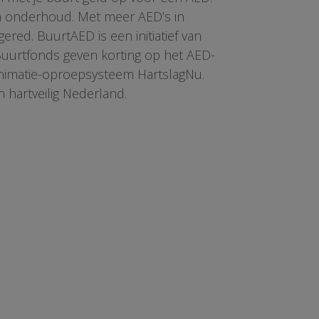
en onderhoud. Met meer AED’s in
red. BuurtAED is een initiatief van
 Buurtfonds geven korting op het AED-
animatie-oproepsysteem HartslagNu.
n hartveilig Nederland.