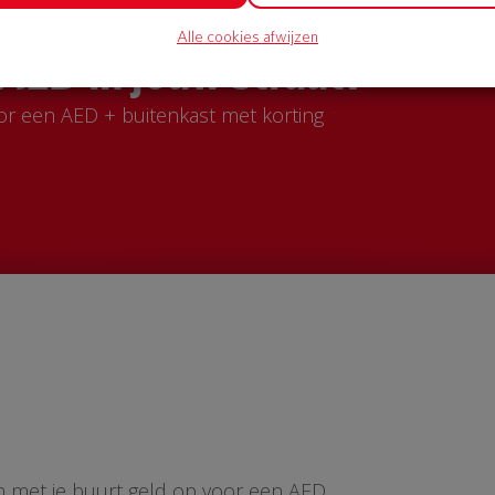
Alle cookies afwijzen
AED in jouw straat?
or een AED + buitenkast met korting
n met je buurt geld op voor een AED.