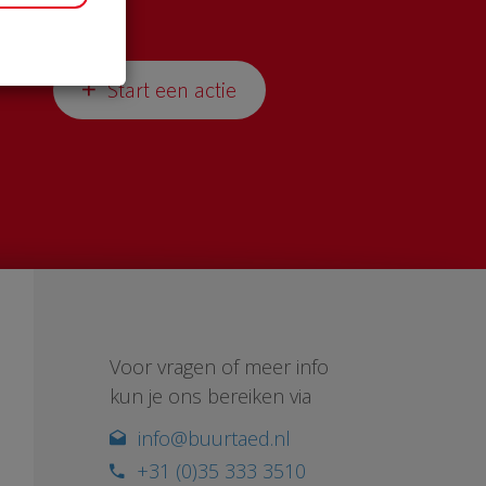
Start een actie
Voor vragen of meer info
kun je ons bereiken via
info@buurtaed.nl
+31 (0)35 333 3510