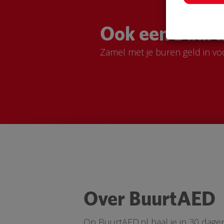
Ook een Buurt
Zamel met je buren geld in vo
Over BuurtAED
Op BuurtAED.nl haal je in 30 dage