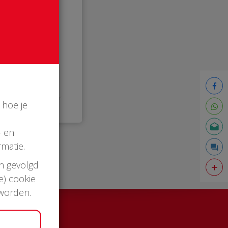
21:16 uur
 hoe je
- en
matie.
en gevolgd
e) cookie
 worden.