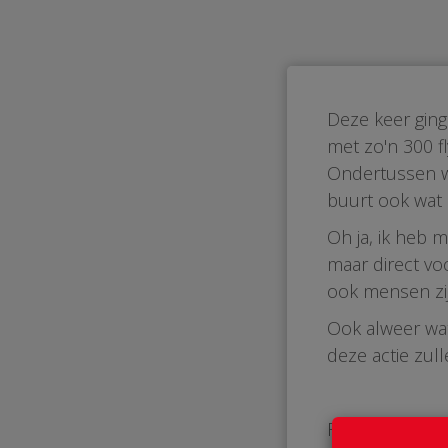
Deze keer ging
met zo'n 300 fl
Ondertussen we
buurt ook wat d
Oh ja, ik heb 
maar direct vo
ook mensen zij
Ook alweer wa
deze actie zull
Fijne week, en 