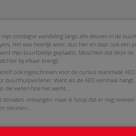
 mijn zondagse wandeling langs alle deuren in de buu
yers. Het was heerlijk weer, dus hier en daar ook een pr
rd mijn buurtbiebje geplaatst. Misschien dat deze de
ichter bij elkaar brengt.
mezelf ook ingeschreven voor de cursus reanimatie AED.
or buurthulpverlener. Want als de AED eenmaal hangt,
n die weten hoe het werkt....
t donaties ontvangen, maar ik hoop dat er nog veeee
en steunen....
vergeet niet hoe belangrijk deze actie kan zijn voor onze 