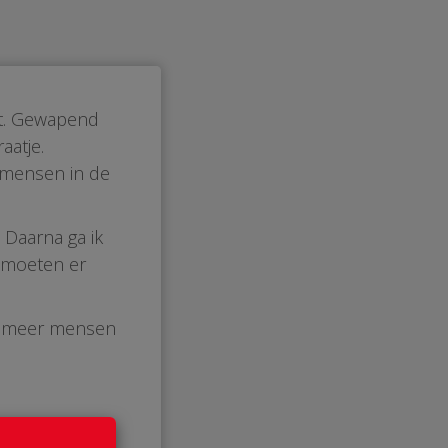
rt. Gewapend
aatje.
 mensen in de
 Daarna ga ik
 moeten er
el meer mensen
buurt....