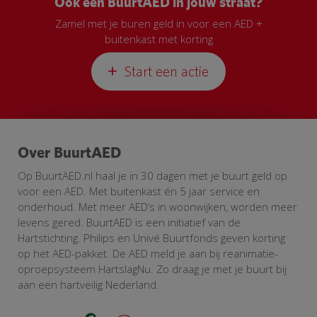
Ook een BuurtAED in jouw straat?
Zamel met je buren geld in voor een AED +
buitenkast met korting
Start een actie
Over BuurtAED
Op BuurtAED.nl haal je in 30 dagen met je buurt geld op
voor een AED. Met buitenkast én 5 jaar service en
onderhoud. Met meer AED’s in woonwijken, worden meer
levens gered. BuurtAED is een initiatief van de
Hartstichting. Philips en Univé Buurtfonds geven korting
op het AED-pakket. De AED meld je aan bij reanimatie-
oproepsysteem HartslagNu. Zo draag je met je buurt bij
aan een hartveilig Nederland.