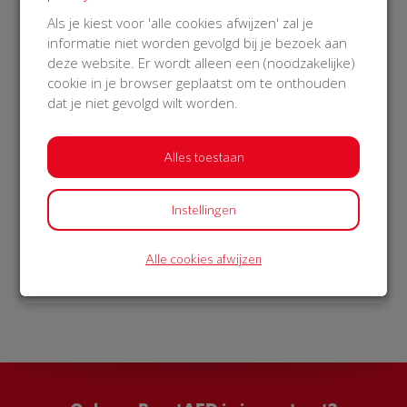
€ 1.052
Als je kiest voor 'alle cookies afwijzen' zal je
informatie niet worden gevolgd bij je bezoek aan
Philips
deze website. Er wordt alleen een (noodzakelijke)
27 Oct 2018
cookie in je browser geplaatst om te onthouden
23:57 uur
dat je niet gevolgd wilt worden.
Alles toestaan
Bekijk alle donateurs
Instellingen
Alle cookies afwijzen