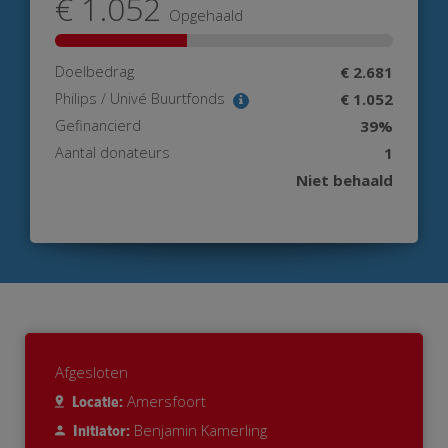
€ 1.052
Opgehaald
Doelbedrag
€ 2.681
Philips / Univé Buurtfonds
€ 1.052
Gefinancierd
39%
Aantal donateurs
1
Niet behaald
Afgesloten
Amersfoort
Locatie:
Benjamin Kamerling
Initiator: