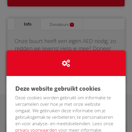
Info
Donateurs
1
Onze buurt heeft een eigen AED nodig, zo
redden we levens! Help je mee? Doneer
voor onze BuurtAED.
Deze website gebruikt cookies
Deze cookies worden gebruikt om informatie te
verzamelen over hoe je met onze website
Laatste donaties
omgaat. We gebruiken deze informatie om je
gebruiksgemak te verbeteren, te personaliseren
en voor analyse- en meetdoeleinden. Lees onze
privacy voorwaarden
voor meer informatie.