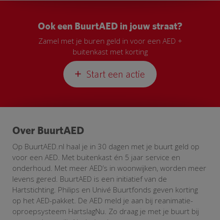
Ook een BuurtAED in jouw straat?
Zamel met je buren geld in voor een AED +
buitenkast met korting
Start een actie
Over BuurtAED
Op BuurtAED.nl haal je in 30 dagen met je buurt geld op
voor een AED. Met buitenkast én 5 jaar service en
onderhoud. Met meer AED’s in woonwijken, worden meer
levens gered. BuurtAED is een initiatief van de
Hartstichting. Philips en Univé Buurtfonds geven korting
op het AED-pakket. De AED meld je aan bij reanimatie-
oproepsysteem HartslagNu. Zo draag je met je buurt bij