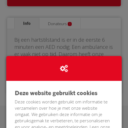
Info
Donateurs
1
Bij een hartstilstand is er in de eerste 6
minuten een AED nodig. Een ambulance is
er vaak niet op tijd. Daarom heeft onze
buurt een eigen AED nodig. Help je mee?
Doneer voor onze BuurtAED!
Deze website gebruikt cookies
Deze cookies worden gebruikt om informatie te
verzamelen over hoe je met onze website
omgaat. We gebruiken deze informatie om je
Laatste donaties
gebruiksgemak te verbeteren, te personaliseren
en voor analyse- en meetdoeleinden. Lees onze