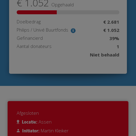
€ 1.052
Opgehaald
Doelbedrag
€ 2.681
Philips / Univé Buurtfonds
€ 1.052
Gefinancierd
39%
Aantal donateurs
1
Niet behaald
Afgesloten
Assen
Locatie:
Martin Kleiker
Initiator: