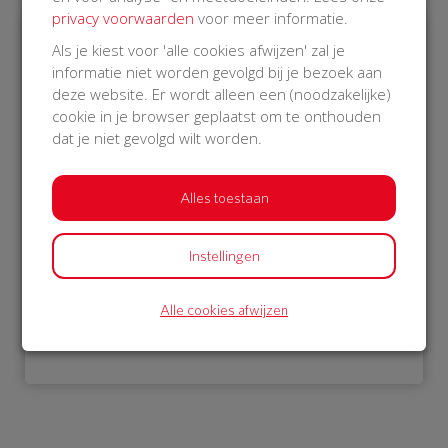
privacy voorwaarden
voor meer informatie.
Als je kiest voor 'alle cookies afwijzen' zal je
€ 1.052
informatie niet worden gevolgd bij je bezoek aan
deze website. Er wordt alleen een (noodzakelijke)
Philips
cookie in je browser geplaatst om te onthouden
18 Oct 2018
dat je niet gevolgd wilt worden.
12:17 uur
Alles toestaan
Instellingen
Bekijk alle donateurs
Alle cookies afwijzen