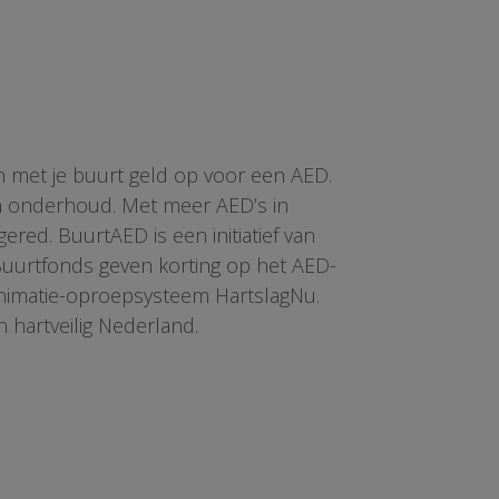
n met je buurt geld op voor een AED.
en onderhoud. Met meer AED’s in
red. BuurtAED is een initiatief van
 Buurtfonds geven korting op het AED-
animatie-oproepsysteem HartslagNu.
n hartveilig Nederland.