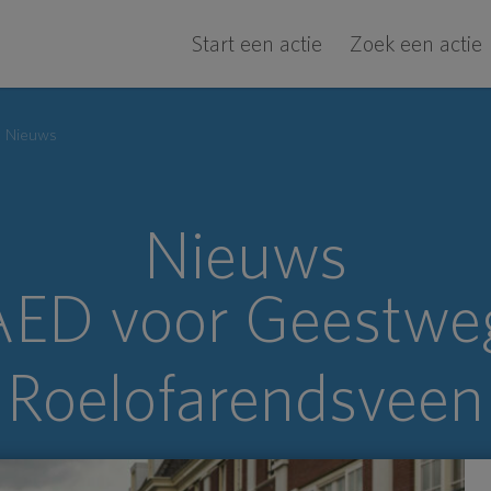
Start een actie
Zoek een actie
Nieuws
Nieuws
AED voor Geestweg
Roelofarendsveen