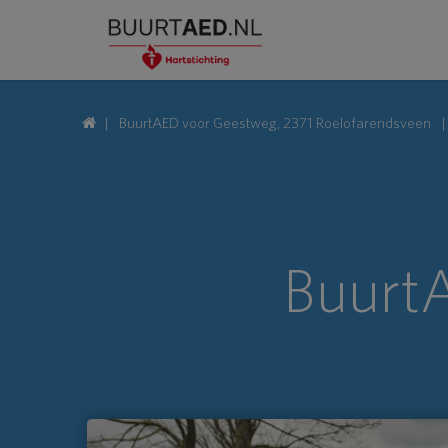
BuurtAED voor Geestweg, 2371 Roelofarendsveen
Buurt