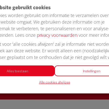
ebsite gebruikt cookies
ies worden gebruikt om informatie te verzamelen over
website omgaat. We gebruiken deze informatie om je
emak te verbeteren, te personaliseren en voor analyse
einden. Lees onze
privacy voorwaarden
voor meer infor
st voor 'alle cookies afwijzen' zal je informatie niet word
oek aan deze website. Er wordt alleen een (noodzakelijk
AED in jouw straat?
wser geplaatst om te onthouden dat je niet gevolgd wilt
or een AED + buitenkast met korting
Alles toestaan
Instellingen
Alle cookies afwijzen