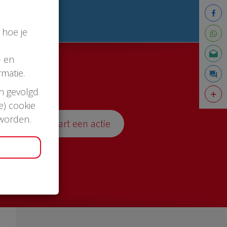
 hoe je
- en
matie.
en gevolgd
e) cookie
 worden.
Start een actie