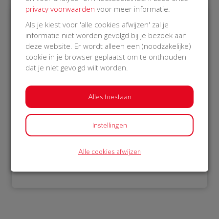
privacy voorwaarden
voor meer informatie.
Als je kiest voor 'alle cookies afwijzen' zal je
€ 976
informatie niet worden gevolgd bij je bezoek aan
deze website. Er wordt alleen een (noodzakelijke)
Philips
cookie in je browser geplaatst om te onthouden
13 Oct 2018
dat je niet gevolgd wilt worden.
14:49 uur
Alles toestaan
Instellingen
Bekijk alle donateurs
Alle cookies afwijzen