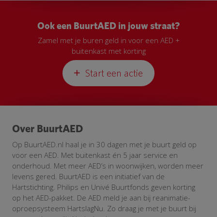
Ook een BuurtAED in jouw straat?
Zamel met je buren geld in voor een AED +
buitenkast met korting
Start een actie
Over BuurtAED
Op BuurtAED.nl haal je in 30 dagen met je buurt geld op
voor een AED. Met buitenkast én 5 jaar service en
onderhoud. Met meer AED’s in woonwijken, worden meer
levens gered. BuurtAED is een initiatief van de
Hartstichting. Philips en Univé Buurtfonds geven korting
op het AED-pakket. De AED meld je aan bij reanimatie-
oproepsysteem HartslagNu. Zo draag je met je buurt bij