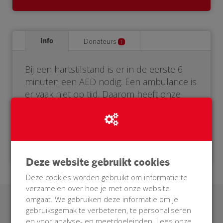
Info
Donateurs
1
Bij een hartstilstand is er in de eerste 6
minuten een AED nodig. Een ambulance is
er vaak niet op tijd. Daarom heeft onze
buurt een eigen AED nodig. Help je mee?
Doneer voor onze BuurtAED!
Deze website gebruikt cookies
Deze cookies worden gebruikt om informatie te
verzamelen over hoe je met onze website
omgaat. We gebruiken deze informatie om je
Laatste donaties
gebruiksgemak te verbeteren, te personaliseren
en voor analyse- en meetdoeleinden. Lees onze