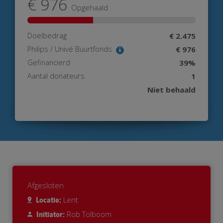
€ 976
Opgehaald
Doelbedrag
€ 2.475
Philips / Univé Buurtfonds
€ 976
Gefinancierd
39%
Aantal donateurs
1
Niet behaald
Afgesloten
Lent
Locatie:
Rob Tolboom
Initiator: