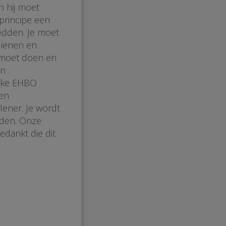
n hij moet
principe een
edden. Je moet
dienen en
t moet doen en
en
ijke EHBO
een
lener. Je wordt
rden. Onze
dankt die dit