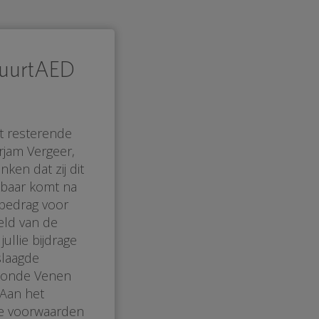
BuurtAED
t resterende
rjam Vergeer,
ken dat zij dit
kbaar komt na
 bedrag voor
geld van de
ullie bijdrage
slaagde
Ronde Venen
 Aan het
le voorwaarden