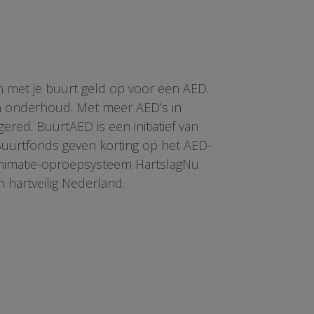
n met je buurt geld op voor een AED.
en onderhoud. Met meer AED’s in
red. BuurtAED is een initiatief van
 Buurtfonds geven korting op het AED-
animatie-oproepsysteem HartslagNu.
n hartveilig Nederland.