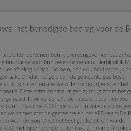
uws: het benodigde bedrag voor de 
te De Ronde Venen ben ik overeengekomen dat zij he
e buurtactie voor hun rekening nemen. Hierbij wil ik Mi
ker afdeling Sociaal Domein, dan ook heel hartelijk dan
t gemaakt. Omdat het geld van de gemeente pas beschi
e actie, schieten enkele welwillende buurtgenoten het
onatie. Deze extra donatie krijgen zij terug zodra het 
ergemaakt. Ik wil verder alle donateurs bedanken voor j
ere buurt. Plaatsing AED in de buurt In vervolg op de ge
gaan we samen met de gemeente en het AED-team De 
 en waar de BuurtAED het best geplaatst kan worden.
e AED met bijbehorende buitenkast, zijn namelijk enke