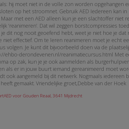
ls: hij moet niet in de volle zon worden opgehangen e
loten op het stroomnet. Gebruik AED Iedereen kan in 
Maar met een AED alleen kun je een slachtoffer niet r
ijk ‘reanimeren’. Dat wil zeggen borstcompressies toe
je dit nog nooit geoefend hebt, weet je niet hoe je da
e niet effectief. Om te leren reanimeren moet je echt e
us volgen. Je kunt dit bijvoorbeeld doen via de plaatsel
tp://ehbo-derondevenen.nl/reanimatiecursus.html Met 
oma op zak, kun je je ook aanmelden als burgerhulpver
n als er in jouw buurt iemand gereanimeerd moet wo
t ook aangemeld bij dit netwerk. Nogmaals iedereen be
heeft gemaakt. Vriendelijke groet,Debbe van der Hoek
rtAED voor Gouden Reaal, 3641 Mijdrecht