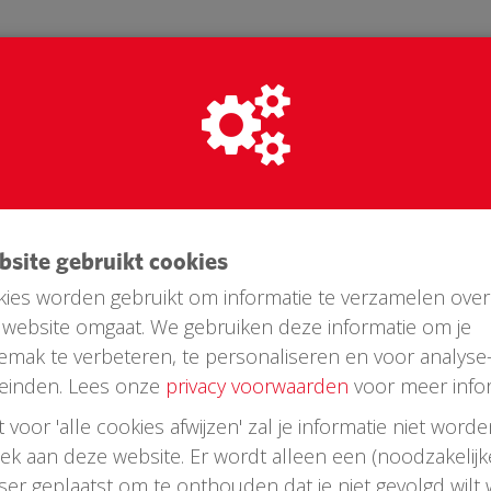
 hulpvraag
noten, Wat goed om te zien dat de inzamelactie voor 
ebsite gebruikt cookies
 wordt ontvangen en omarmt. We zijn al en heel eind 
ies worden gebruikt om informatie te verzamelen over
982 nodig vóór 23 november 2018. RekensomDe AED in
website omgaat. We gebruiken deze informatie om je
 cijferslot kost € 2.681. Hiervan wordt € 1.052 gespons
emak te verbeteren, te personaliseren en voor analyse
est bedrag van € 1.626 moet door de buurt worden bijee
einden. Lees onze
privacy voorwaarden
voor meer infor
 door 93 woningen in de Gouden Reaal, Postulaat, Pie
7,50 per huishouden. In de flyer die huis-aan-huis is ver
st voor 'alle cookies afwijzen' zal je informatie niet word
laag bedrag vermeld: € 7,50 in plaats van € 17,50. Deson
oek aan deze website. Er wordt alleen een (noodzakelijk
urs al € 647 opgehaald. Samen met de bijdrage van Phil
wser geplaatst om te onthouden dat je niet gevolgd wilt