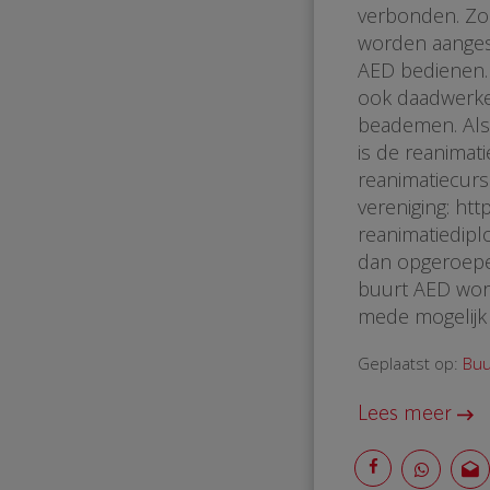
verbonden. Zoa
worden aanges
AED bedienen. 
ook daadwerkel
beademen. Als 
is de reanimati
reanimatiecurs
vereniging: ht
reanimatiedipl
dan opgeroepe
buurt AED word
mede mogelijk 
Geplaatst op:
Buu
Lees meer