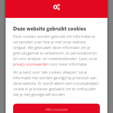
belangrijk! Super goed initiatief.
21 Nov 2024
18:50 uur
Deze website gebruikt cookies
€ 50
Deze cookies worden gebruikt om informatie te
verzamelen over hoe je met onze website
Anouck
omgaat. We gebruiken deze informatie om je
gebruiksgemak te verbeteren, te personaliseren
Mooi initiatief!
en voor analyse- en meetdoeleinden. Lees onze
privacy voorwaarden
voor meer informatie.
18 Nov 2024
14:45 uur
Als je kiest voor 'alle cookies afwijzen' zal je
informatie niet worden gevolgd bij je bezoek aan
deze website. Er wordt alleen een (noodzakelijke)
cookie in je browser geplaatst om te onthouden
€ 15
dat je niet gevolgd wilt worden.
Afgeschermd
Alles toestaan