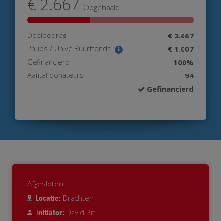
€ 2.667
Opgehaald
Doelbedrag
€ 2.667
Philips / Univé Buurtfonds
€ 1.007
Gefinancierd
100%
Aantal donateurs
94
Gefinancierd
Afgesloten
Drachten
Locatie:
David Pit
Initiator: