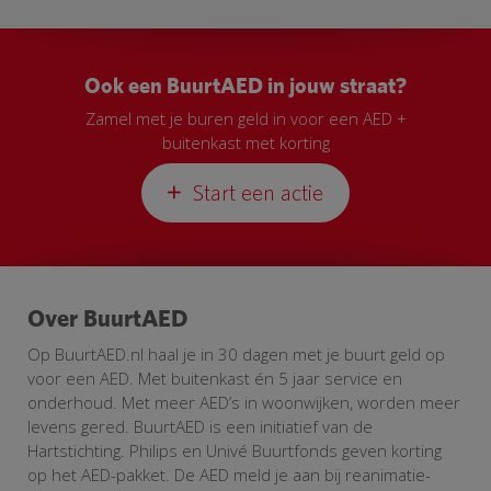
Ook een BuurtAED in jouw straat?
Zamel met je buren geld in voor een AED +
buitenkast met korting
Start een actie
Over BuurtAED
Op BuurtAED.nl haal je in 30 dagen met je buurt geld op
voor een AED. Met buitenkast én 5 jaar service en
onderhoud. Met meer AED’s in woonwijken, worden meer
levens gered. BuurtAED is een initiatief van de
Hartstichting. Philips en Univé Buurtfonds geven korting
op het AED-pakket. De AED meld je aan bij reanimatie-