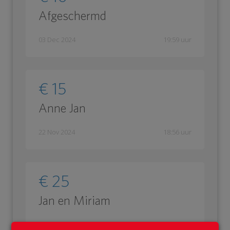
Afgeschermd
03 Dec 2024
19:59 uur
€ 15
Anne Jan
22 Nov 2024
18:56 uur
€ 25
Jan en Miriam
Potentieel levensreddend dus heel