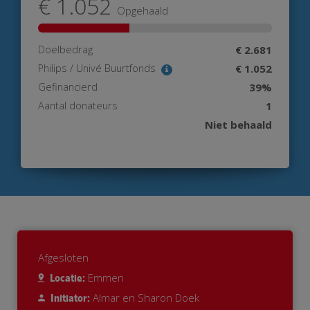
€ 1.052
Opgehaald
Doelbedrag
€ 2.681
Philips / Univé Buurtfonds
€ 1.052
Gefinancierd
39%
Aantal donateurs
1
Niet behaald
Afgesloten
Emmen
Locatie:
Almar en Sharon Doek
Initiator: