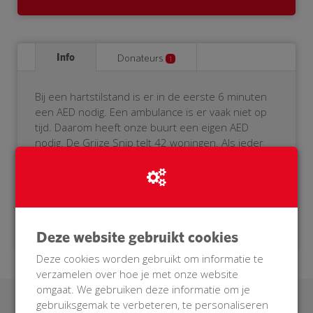
Info
Donateurs
1
Bij een hartstilstand is er in de eerste 6 minuten
een AED nodig. Een ambulance is er vaak niet op
tijd. Daarom heeft onze buurt een eigen AED
nodig. De Grijze Snip telt 42 woningen. Als ieder
huishouden een donatie van €39,- doet hebben
wij een eigen AED bij elkaar gespaard. Help je mee?
Doneer voor onze BuurtAED!
Deze website gebruikt cookies
Deze cookies worden gebruikt om informatie te
verzamelen over hoe je met onze website
omgaat. We gebruiken deze informatie om je
gebruiksgemak te verbeteren, te personaliseren
Laatste donaties