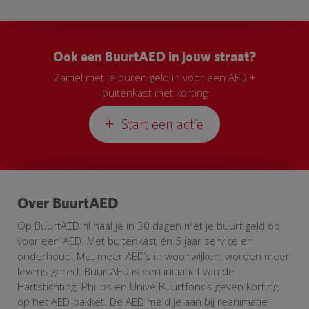
Ook een BuurtAED in jouw straat?
Zamel met je buren geld in voor een AED +
buitenkast met korting
Start een actie
Over BuurtAED
Op BuurtAED.nl haal je in 30 dagen met je buurt geld op
voor een AED. Met buitenkast én 5 jaar service en
onderhoud. Met meer AED’s in woonwijken, worden meer
levens gered. BuurtAED is een initiatief van de
Hartstichting. Philips en Univé Buurtfonds geven korting
op het AED-pakket. De AED meld je aan bij reanimatie-