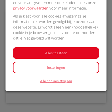
en voor analyse- en meetdoeleinden. Lees onze
privacy voorwaarden
voor meer informatie.
Als je kiest voor 'alle cookies afwijzen' zal je
informatie niet worden gevolgd bij je bezoek aan
€ 1.052
deze website. Er wordt alleen een (noodzakelijke)
cookie in je browser geplaatst om te onthouden
Philips
dat je niet gevolgd wilt worden.
17 Oct 2018
22:01 uur
Alles toestaan
Instellingen
Bekijk alle donateurs
Alle cookies afwijzen