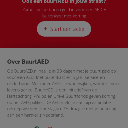
Ook een BuurtAED in jouw straat?
Zamel met je buren geld in voor een AED +
buitenkast met korting
Start een actie
Over BuurtAED
Op BuurtAED.nl haal je in 30 dagen met je buurt geld op
voor een AED. Met buitenkast én 5 jaar service en
onderhoud. Met meer AED’s in woonwijken, worden meer
levens gered. BuurtAED is een initiatief van de
Hartstichting. Philips en Univé Buurtfonds geven korting
op het AED-pakket. De AED meld je aan bij reanimatie-
oproepsysteem HartslagNu. Zo draag je met je buurt bij
aan een hartveilig Nederland.