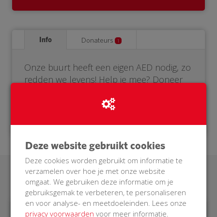
Info
Donateurs
1
Onze buurt heeft een eigen AED nodig, zo
redden we levens! Help je mee? Doneer
voor onze BuurtAED.
Deze website gebruikt cookies
Deze cookies worden gebruikt om informatie te
verzamelen over hoe je met onze website
Laatste donaties
omgaat. We gebruiken deze informatie om je
gebruiksgemak te verbeteren, te personaliseren
en voor analyse- en meetdoeleinden. Lees onze
privacy voorwaarden
voor meer informatie.