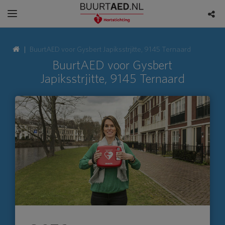
BuurtAED voor Gysbert Japiksstrjitte, 9145 Ternaard
BuurtAED voor Gysbert
Japiksstrjitte, 9145 Ternaard