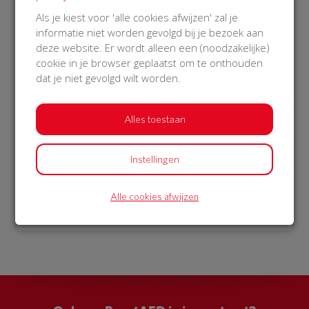
€ 976
Als je kiest voor 'alle cookies afwijzen' zal je
informatie niet worden gevolgd bij je bezoek aan
Philips
deze website. Er wordt alleen een (noodzakelijke)
27 Oct 2018
cookie in je browser geplaatst om te onthouden
17:52 uur
dat je niet gevolgd wilt worden.
Alles toestaan
Bekijk alle donateurs
Instellingen
Alle cookies afwijzen