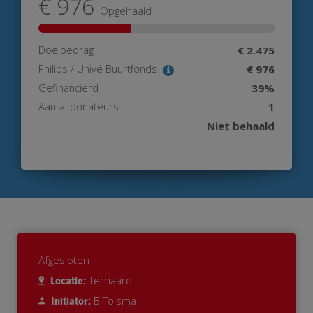
€ 976
Opgehaald
Doelbedrag
€ 2.475
Philips / Univé Buurtfonds
€ 976
Gefinancierd
39%
Aantal donateurs
1
Niet behaald
Afgesloten
Ternaard
Locatie:
B Tolsma
Initiator: