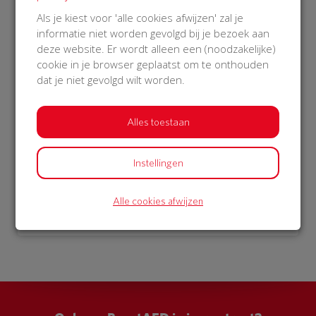
€ 1.052
Als je kiest voor 'alle cookies afwijzen' zal je
informatie niet worden gevolgd bij je bezoek aan
Philips
deze website. Er wordt alleen een (noodzakelijke)
14 Nov 2018
cookie in je browser geplaatst om te onthouden
10:02 uur
dat je niet gevolgd wilt worden.
Alles toestaan
Bekijk alle donateurs
Instellingen
Alle cookies afwijzen