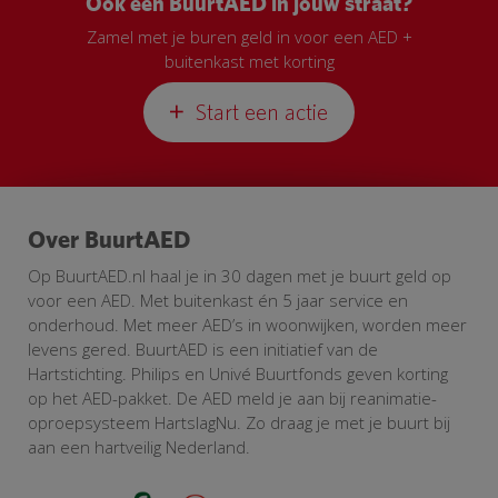
Ook een BuurtAED in jouw straat?
Zamel met je buren geld in voor een AED +
buitenkast met korting
Start een actie
Over BuurtAED
Op BuurtAED.nl haal je in 30 dagen met je buurt geld op
voor een AED. Met buitenkast én 5 jaar service en
onderhoud. Met meer AED’s in woonwijken, worden meer
levens gered. BuurtAED is een initiatief van de
Hartstichting. Philips en Univé Buurtfonds geven korting
op het AED-pakket. De AED meld je aan bij reanimatie-
oproepsysteem HartslagNu. Zo draag je met je buurt bij
aan een hartveilig Nederland.