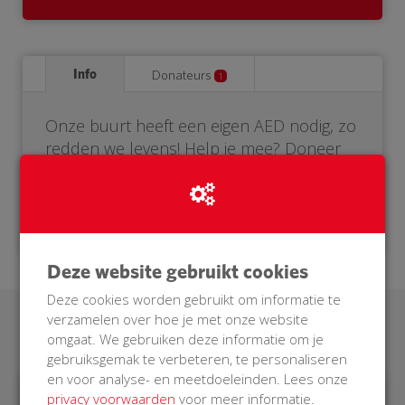
Info
Donateurs
1
Onze buurt heeft een eigen AED nodig, zo
redden we levens! Help je mee? Doneer
voor onze BuurtAED.
Deze website gebruikt cookies
Deze cookies worden gebruikt om informatie te
verzamelen over hoe je met onze website
Laatste donaties
omgaat. We gebruiken deze informatie om je
gebruiksgemak te verbeteren, te personaliseren
en voor analyse- en meetdoeleinden. Lees onze
privacy voorwaarden
voor meer informatie.