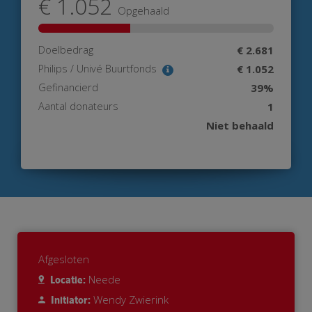
€ 1.052
Opgehaald
Doelbedrag
€ 2.681
Philips / Univé Buurtfonds
€ 1.052
Gefinancierd
39%
Aantal donateurs
1
Niet behaald
Afgesloten
Neede
Locatie:
Wendy Zwierink
Initiator: