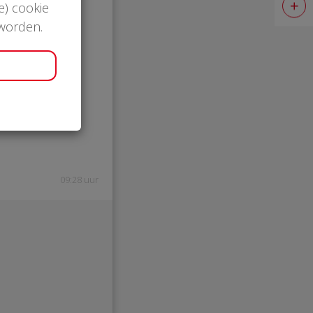
e) cookie
 worden.
09:28 uur