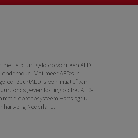
n met je buurt geld op voor een AED.
en onderhoud. Met meer AED’s in
red. BuurtAED is een initiatief van
 Buurtfonds geven korting op het AED-
animatie-oproepsysteem HartslagNu.
n hartveilig Nederland.