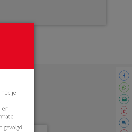
 hoe je
- en
matie.
en gevolgd