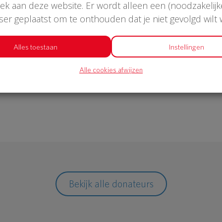
oek aan deze website. Er wordt alleen een (noodzakelijk
wser geplaatst om te onthouden dat je niet gevolgd wilt
€ 1.052
Alles toestaan
Instellingen
Alle cookies afwijzen
Philips
Bekijk alle donateurs