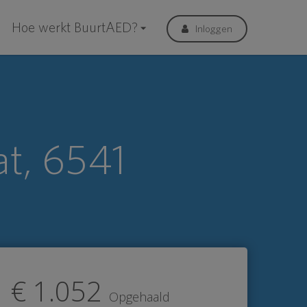
Hoe werkt BuurtAED?
Inloggen
t, 6541
€ 1.052
Opgehaald