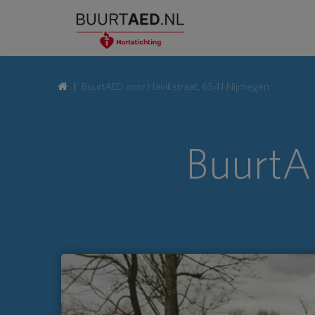
BuurtAED voor Havikstraat, 6541 Nijmegen
BuurtA