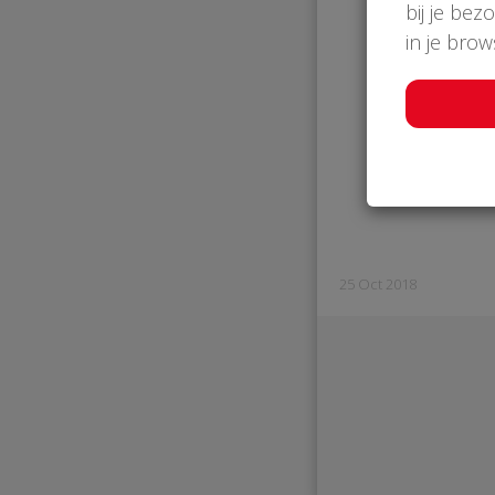
bij je bez
in je bro
25 Oct 2018