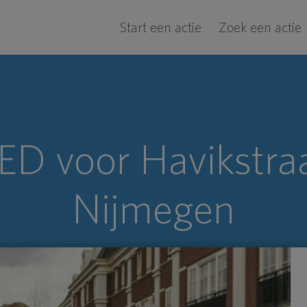
Start een actie
Zoek een actie
ED voor Havikstraa
Nijmegen