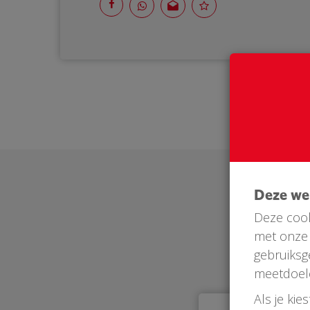
Deze w
Deze cook
met onze 
gebruiksg
meetdoel
Als je kie