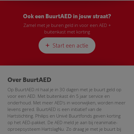
Ook een BuurtAED in jouw straat?
Zamel met je buren geld in voor een AED +
buitenkast met korting
Start een actie
Over BuurtAED
Op BuurtAED.nl haal je in 30 dagen met je buurt geld op
voor een AED. Met buitenkast én 5 jaar service en
onderhoud. Met meer AED’s in woonwijken, worden meer
levens gered. BuurtAED is een initiatief van de
Hartstichting. Philips en Univé Buurtfonds geven korting
op het AED-pakket. De AED meld je aan bij reanimatie-
oproepsysteem HartslagNu. Zo draag je met je buurt bij