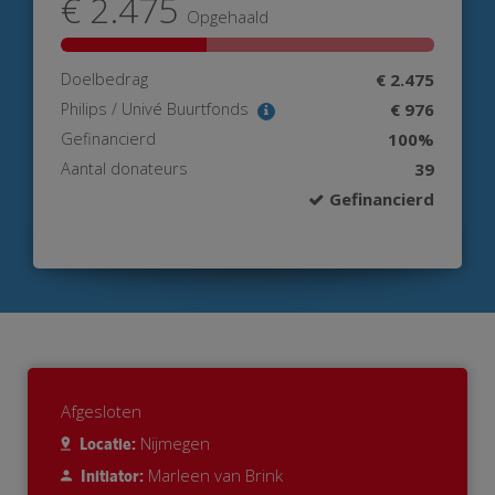
€ 2.475
Opgehaald
Doelbedrag
€ 2.475
Philips / Univé Buurtfonds
€ 976
Gefinancierd
100%
Aantal donateurs
39
Gefinancierd
Afgesloten
Nijmegen
Locatie:
Marleen van Brink
Initiator: