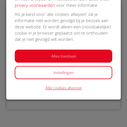
privacy voorwaarden
voor meer informatie.
Als je kiest voor 'alle cookies afwijzen' zal je
€ 405
€ 20
informatie niet worden gevolgd bij je bezoek aan
deze website. Er wordt alleen een (noodzakelijke)
Afgeschermd
FHM
cookie in je browser geplaatst om te onthouden
06 Nov 2018
05 Nov 2018
dat je niet gevolgd wilt worden.
18:13 uur
18:42 uur
Alles toestaan
Instellingen
Bekijk alle donateurs
Alle cookies afwijzen