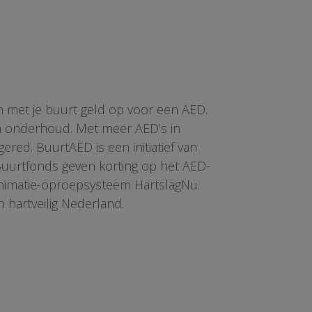
n met je buurt geld op voor een AED.
en onderhoud. Met meer AED’s in
red. BuurtAED is een initiatief van
 Buurtfonds geven korting op het AED-
animatie-oproepsysteem HartslagNu.
n hartveilig Nederland.