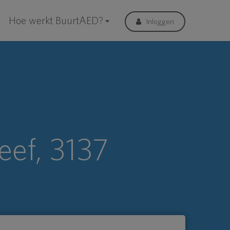
Hoe werkt BuurtAED?
Inloggen
eef, 3137