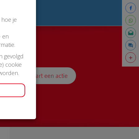
 hoe je
- en
matie.
en gevolgd
e) cookie
 worden.
Start een actie