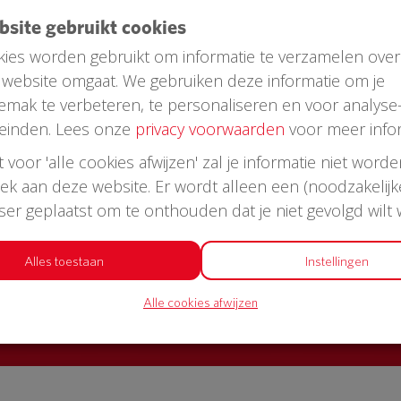
ebsite gebruikt cookies
ies worden gebruikt om informatie te verzamelen over
website omgaat. We gebruiken deze informatie om je
emak te verbeteren, te personaliseren en voor analyse
einden. Lees onze
privacy voorwaarden
voor meer infor
st voor 'alle cookies afwijzen' zal je informatie niet word
oek aan deze website. Er wordt alleen een (noodzakelijk
AED in jouw straat?
wser geplaatst om te onthouden dat je niet gevolgd wilt
or een AED + buitenkast met korting
Alles toestaan
Instellingen
Alle cookies afwijzen